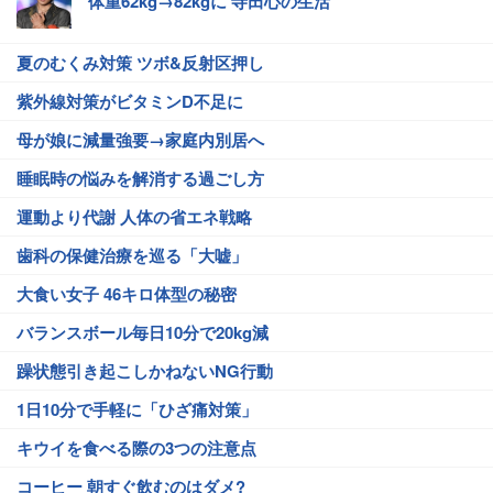
体重62kg→82kgに 寺田心の生活
夏のむくみ対策 ツボ&反射区押し
紫外線対策がビタミンD不足に
母が娘に減量強要→家庭内別居へ
睡眠時の悩みを解消する過ごし方
運動より代謝 人体の省エネ戦略
歯科の保健治療を巡る「大嘘」
大食い女子 46キロ体型の秘密
バランスボール毎日10分で20kg減
躁状態引き起こしかねないNG行動
1日10分で手軽に「ひざ痛対策」
キウイを食べる際の3つの注意点
コーヒー 朝すぐ飲むのはダメ?