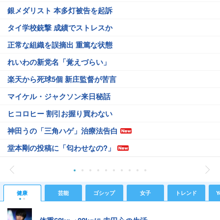
銀メダリスト 本多灯被告を起訴
タイ学校銃撃 成績でストレスか
正常な組織を誤摘出 重篤な状態
れいわの新党名「覚えづらい」
楽天から死球5個 新庄監督が苦言
マイケル・ジャクソン来日秘話
ヒコロヒー 割引お握り買わない
神田うの「三角ハゲ」治療法告白
堂本剛の投稿に「匂わせなの?」
健康
芸能
ゴシップ
女子
トレンド
Y