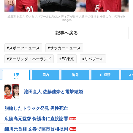
過渡期を迎えているリバプールに地元メディアが日本人選手の獲得を推奨した。(C)Getty
Images
記事へ戻る
#スポーツニュース
#サッカーニュース
#アーリング・ハーランド
#FC東京
#リバプール
#スポーツニュース・トピックス
主要
国内
海外
IT 経済
ス
池田直人 佐藤佳奈と電撃結婚
脱輪したトラック発見 男性死亡
広陵高元監督 保護者に直接謝罪
細川元首相 文春で高市首相批判