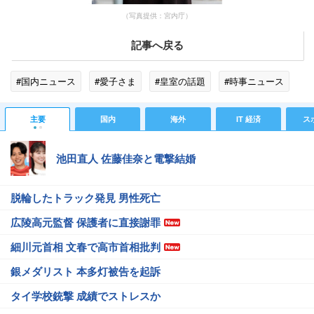
（写真提供：宮内庁）
記事へ戻る
#国内ニュース
#愛子さま
#皇室の話題
#時事ニュース
主要
国内
海外
IT 経済
ス
池田直人 佐藤佳奈と電撃結婚
脱輪したトラック発見 男性死亡
広陵高元監督 保護者に直接謝罪
細川元首相 文春で高市首相批判
銀メダリスト 本多灯被告を起訴
タイ学校銃撃 成績でストレスか