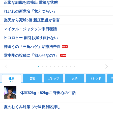
正常な組織を誤摘出 重篤な状態
れいわの新党名「覚えづらい」
楽天から死球5個 新庄監督が苦言
マイケル・ジャクソン来日秘話
ヒコロヒー 割引お握り買わない
神田うの「三角ハゲ」治療法告白
堂本剛の投稿に「匂わせなの?」
健康
芸能
ゴシップ
女子
トレンド
Y
体重62kg→82kgに 寺田心の生活
夏のむくみ対策 ツボ&反射区押し