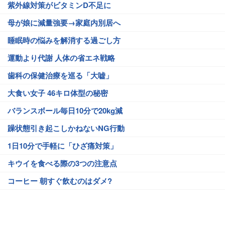
紫外線対策がビタミンD不足に
母が娘に減量強要→家庭内別居へ
睡眠時の悩みを解消する過ごし方
運動より代謝 人体の省エネ戦略
歯科の保健治療を巡る「大嘘」
大食い女子 46キロ体型の秘密
バランスボール毎日10分で20kg減
躁状態引き起こしかねないNG行動
1日10分で手軽に「ひざ痛対策」
キウイを食べる際の3つの注意点
コーヒー 朝すぐ飲むのはダメ?