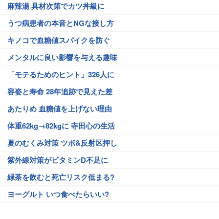
麻辣湯 具材次第でカツ丼級に
うつ病患者の本音とNGな接し方
キノコで血糖値スパイクを防ぐ
メンタルに良い影響を与える趣味
「モテるためのヒント」326人に
容姿と寿命 28年追跡で見えた差
あたりめ 血糖値を上げない理由
体重62kg→82kgに 寺田心の生活
夏のむくみ対策 ツボ&反射区押し
紫外線対策がビタミンD不足に
緑茶を飲むと死亡リスク低まる?
ヨーグルト いつ食べたらいい?