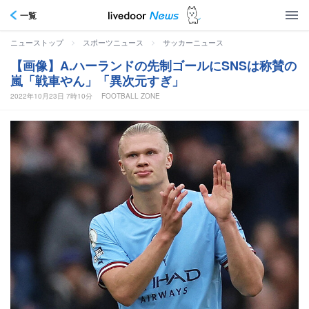
一覧
>
>
ニューストップ
スポーツニュース
サッカーニュース
【画像】A.ハーランドの先制ゴールにSNSは称賛の
嵐「戦車やん」「異次元すぎ」
2022年10月23日 7時10分
FOOTBALL ZONE