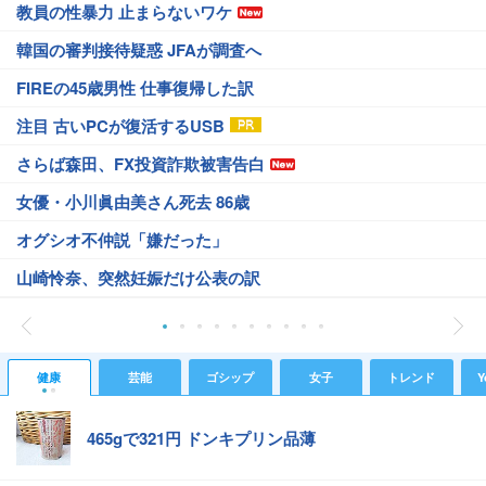
教員の性暴力 止まらないワケ
韓国の審判接待疑惑 JFAが調査へ
FIREの45歳男性 仕事復帰した訳
注目 古いPCが復活するUSB
さらば森田、FX投資詐欺被害告白
女優・小川眞由美さん死去 86歳
オグシオ不仲説「嫌だった」
山崎怜奈、突然妊娠だけ公表の訳
健康
芸能
ゴシップ
女子
トレンド
Y
465gで321円 ドンキプリン品薄