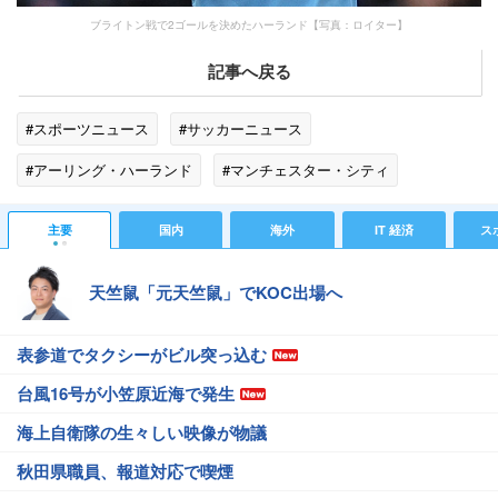
ブライトン戦で2ゴールを決めたハーランド【写真：ロイター】
記事へ戻る
#スポーツニュース
#サッカーニュース
#アーリング・ハーランド
#マンチェスター・シティ
#海外サッカー
#スポーツニュース・トピックス
主要
国内
海外
IT 経済
ス
天竺鼠「元天竺鼠」でKOC出場へ
表参道でタクシーがビル突っ込む
台風16号が小笠原近海で発生
海上自衛隊の生々しい映像が物議
秋田県職員、報道対応で喫煙