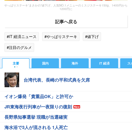
やっぱりステーキ“まさかの”値下げ、人気NO.1メニューのミスジステーキ150g、1400円から
1200円に
記事へ戻る
#IT 経済ニュース
#やっぱりステーキ
#値下げ
#注目のグルメ
主要
国内
海外
IT 経済
ス
台湾代表、長崎の平和式典を欠席
イオン爆発「貴重品OK」と許可か
JR東海夜行列車が一夜限りの復刻
長野県知事選挙 現職が当選確実
海水浴で3人が流される 1人死亡