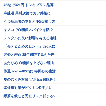
465gで321円 ドンキプリン品薄
麻辣湯 具材次第でカツ丼級に
うつ病患者の本音とNGな接し方
キノコで血糖値スパイクを防ぐ
メンタルに良い影響を与える趣味
「モテるためのヒント」326人に
容姿と寿命 28年追跡で見えた差
あたりめ 血糖値を上げない理由
体重62kg→82kgに 寺田心の生活
夏のむくみ対策 ツボ&反射区押し
紫外線対策がビタミンD不足に
緑茶を飲むと死亡リスク低まる?