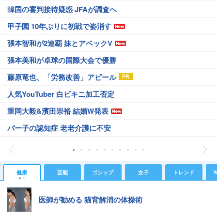
韓国の審判接待疑惑 JFAが調査へ
甲子園 10年ぶりに初戦で姿消す
張本智和が2連覇 妹とアベックV
張本美和が卓球の国際大会で優勝
藤原竜也、「労務改善」アピール
人気YouTuber 白ビキニ加工否定
重岡大毅&濱田崇裕 結婚W発表
パー子の認知症 老老介護に不安
健康
芸能
ゴシップ
女子
トレンド
Y
医師が勧める 猫背解消の体操術