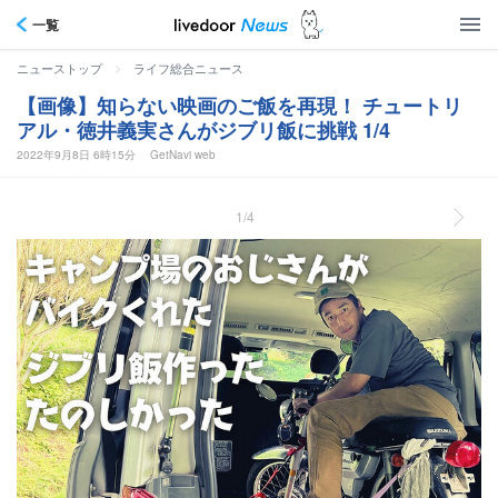
一覧
>
ニューストップ
ライフ総合ニュース
【画像】知らない映画のご飯を再現！ チュートリ
アル・徳井義実さんがジブリ飯に挑戦 1/4
2022年9月8日 6時15分
GetNavi web
1/4