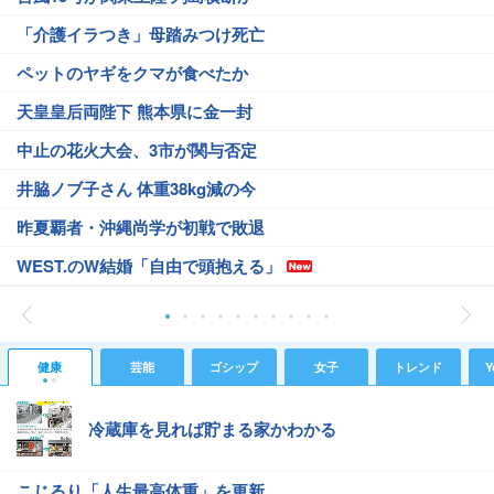
「介護イラつき」母踏みつけ死亡
ペットのヤギをクマが食べたか
天皇皇后両陛下 熊本県に金一封
中止の花火大会、3市が関与否定
井脇ノブ子さん 体重38kg減の今
昨夏覇者・沖縄尚学が初戦で敗退
WEST.のW結婚「自由で頭抱える」
健康
芸能
ゴシップ
女子
トレンド
Y
冷蔵庫を見れば貯まる家かわかる
こじるり「人生最高体重」を更新