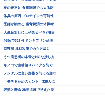
夏の寝不足 食事制限でも太る訳
体臭の原因 プロテインの可能性
医師が勧める 猫背解消の体操術
人生台無しに…やめるべき7項目
465gで321円 ドンキプリン品薄
麻辣湯 具材次第でカツ丼級に
うつ病患者の本音とNGな接し方
キノコで血糖値スパイクを防ぐ
メンタルに良い影響を与える趣味
「モテるためのヒント」326人に
容姿と寿命 28年追跡で見えた差