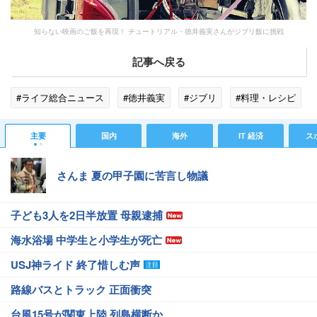
知らない映画のご飯を再現！ チュートリアル・徳井義実さんがジブリ飯に挑戦
記事へ戻る
#ライフ総合ニュース
#徳井義実
#ジブリ
#料理・レシピ
主要
国内
海外
IT 経済
ス
さんま 夏の甲子園に苦言し物議
子ども3人を2日半放置 母親逮捕
海水浴場 中学生と小学生が死亡
USJ神ライド 終了惜しむ声
路線バスとトラック 正面衝突
台風15号が関東上陸 列島横断か