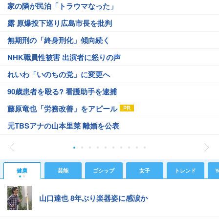
家の隣が民泊「トラウマなった」
露 原爆投下巡り広島市長を批判
無期刑の「終身刑化」傾向続く
NHK職員性被害 出演者に怒りの声
れいわ「いのちの党」に変更へ
90歳患者を殴る? 看護助手を逮捕
藤原竜也「労務改善」をアピール
元TBSアナの山本里菜 離婚を公表
健康
芸能
ゴシップ
女子
トレンド
Y
山口達也 8年ぶり楽器姿に感涙か