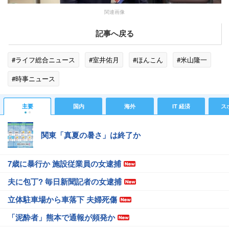
関連画像
記事へ戻る
#ライフ総合ニュース
#室井佑月
#ほんこん
#米山隆一
#時事ニュース
主要
国内
海外
IT 経済
ス
関東「真夏の暑さ」は終了か
7歳に暴行か 施設従業員の女逮捕
夫に包丁? 毎日新聞記者の女逮捕
立体駐車場から車落下 夫婦死傷
「泥酔者」熊本で通報が頻発か