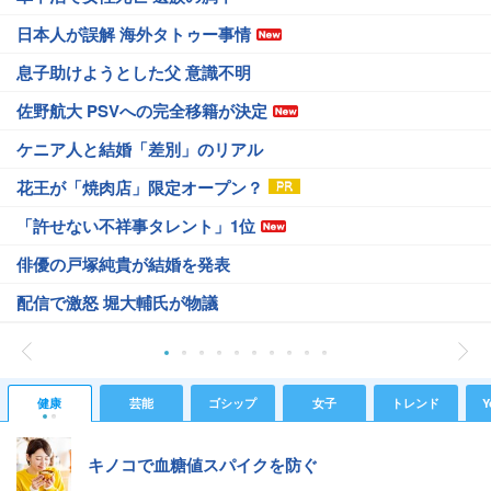
日本人が誤解 海外タトゥー事情
息子助けようとした父 意識不明
佐野航大 PSVへの完全移籍が決定
ケニア人と結婚「差別」のリアル
花王が「焼肉店」限定オープン？
「許せない不祥事タレント」1位
俳優の戸塚純貴が結婚を発表
配信で激怒 堀大輔氏が物議
健康
芸能
ゴシップ
女子
トレンド
Y
キノコで血糖値スパイクを防ぐ