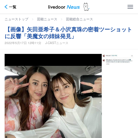
一覧
>
>
ニューストップ
芸能ニュース
芸能総合ニュース
【画像】矢田亜希子＆小沢真珠の密着ツーショット
に反響「美魔女の姉妹発見」
2022年5月17日 12時11分
J-CASTニュース