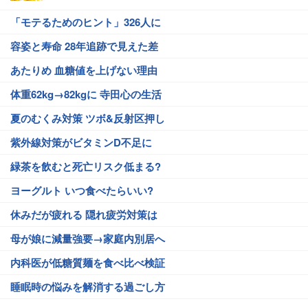
「モテるためのヒント」326人に
容姿と寿命 28年追跡で見えた差
あたりめ 血糖値を上げない理由
体重62kg→82kgに 寺田心の生活
夏のむくみ対策 ツボ&反射区押し
紫外線対策がビタミンD不足に
緑茶を飲むと死亡リスク低まる?
ヨーグルト いつ食べたらいい?
休みだが疲れる 隠れ疲労対策は
母が娘に減量強要→家庭内別居へ
内科医が低糖質麺を食べ比べ検証
睡眠時の悩みを解消する過ごし方