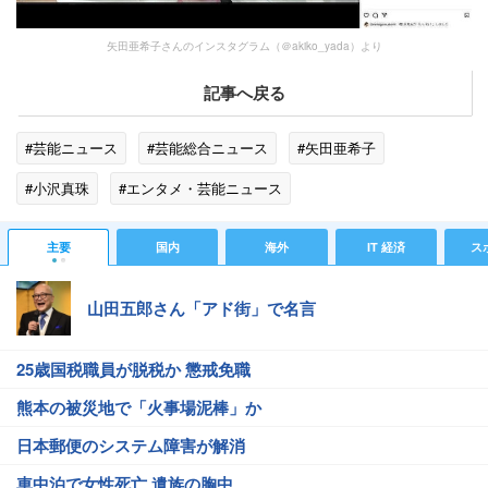
矢田亜希子さんのインスタグラム（＠akiko_yada）より
記事へ戻る
#芸能ニュース
#芸能総合ニュース
#矢田亜希子
#小沢真珠
#エンタメ・芸能ニュース
主要
国内
海外
IT 経済
ス
山田五郎さん「アド街」で名言
25歳国税職員が脱税か 懲戒免職
熊本の被災地で「火事場泥棒」か
日本郵便のシステム障害が解消
車中泊で女性死亡 遺族の胸中