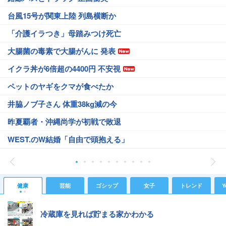
台風15号が関東上陸 列島横断か
「介護イラつき」母踏みつけ死亡
大腸菌の毒素で大腸がんに 発表
イクラ丼が6倍超の4400円 不安視
ペットのヤギをクマが食べたか
井脇ノブ子さん 体重38kg減の今
昨夏覇者・沖縄尚学が初戦で敗退
WEST.のW結婚「自由で頭抱える」
健康
芸能
ゴシップ
女子
トレンド
Y
冷蔵庫を見れば貯まる家かわかる