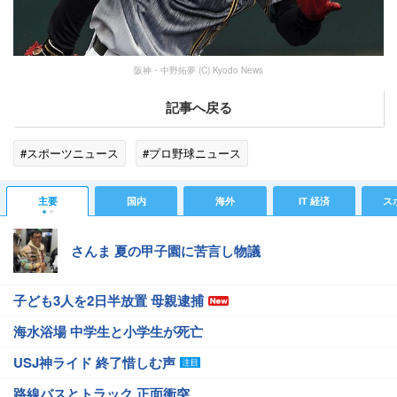
阪神・中野拓夢 (C) Kyodo News
記事へ戻る
#スポーツニュース
#プロ野球ニュース
主要
国内
海外
IT 経済
ス
さんま 夏の甲子園に苦言し物議
子ども3人を2日半放置 母親逮捕
海水浴場 中学生と小学生が死亡
USJ神ライド 終了惜しむ声
路線バスとトラック 正面衝突