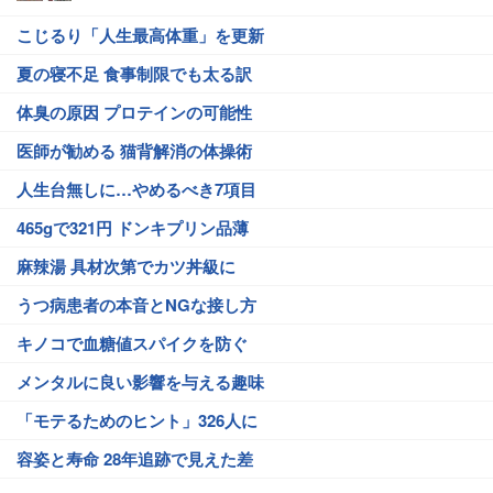
こじるり「人生最高体重」を更新
夏の寝不足 食事制限でも太る訳
体臭の原因 プロテインの可能性
医師が勧める 猫背解消の体操術
人生台無しに…やめるべき7項目
465gで321円 ドンキプリン品薄
麻辣湯 具材次第でカツ丼級に
うつ病患者の本音とNGな接し方
キノコで血糖値スパイクを防ぐ
メンタルに良い影響を与える趣味
「モテるためのヒント」326人に
容姿と寿命 28年追跡で見えた差