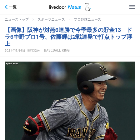
一覧
>
>
ニューストップ
スポーツニュース
プロ野球ニュース
【画像】阪神が対燕6連勝で今季最多の貯金13 ド
ラ6中野プロ1号、佐藤輝は2戦連発で打点トップ浮
上
2021年5月4日 18時32分
BASEBALL KING