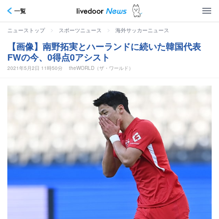
一覧
>
>
ニューストップ
スポーツニュース
海外サッカーニュース
【画像】南野拓実とハーランドに続いた韓国代表
FWの今、0得点0アシスト
2021年5月2日 11時50分
theWORLD（ザ・ワールド）