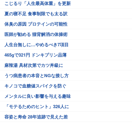
こじるり「人生最高体重」を更新
夏の寝不足 食事制限でも太る訳
体臭の原因 プロテインの可能性
医師が勧める 猫背解消の体操術
人生台無しに…やめるべき7項目
465gで321円 ドンキプリン品薄
麻辣湯 具材次第でカツ丼級に
うつ病患者の本音とNGな接し方
キノコで血糖値スパイクを防ぐ
メンタルに良い影響を与える趣味
「モテるためのヒント」326人に
容姿と寿命 28年追跡で見えた差