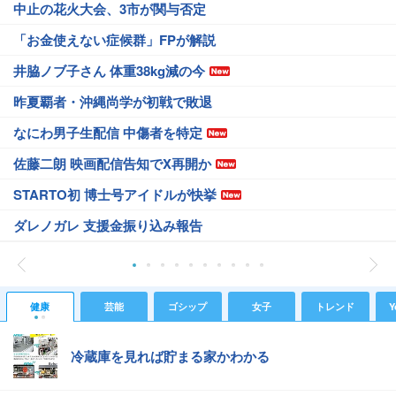
中止の花火大会、3市が関与否定
「お金使えない症候群」FPが解説
井脇ノブ子さん 体重38kg減の今
昨夏覇者・沖縄尚学が初戦で敗退
なにわ男子生配信 中傷者を特定
佐藤二朗 映画配信告知でX再開か
STARTO初 博士号アイドルが快挙
ダレノガレ 支援金振り込み報告
健康
芸能
ゴシップ
女子
トレンド
Y
冷蔵庫を見れば貯まる家かわかる