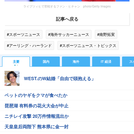
ライプツィヒで苦戦するファン・ヒチャン photo/Getty Images
記事へ戻る
#スポーツニュース
#海外サッカーニュース
#南野拓実
#アーリング・ハーランド
#スポーツニュース・トピックス
主要
国内
海外
IT 経済
ス
WEST.のW結婚「自由で頭抱える」
ペットのヤギをクマが食べたか
琵琶湖 有料券の花火大会が中止
ニチレイ攻撃 20万件情報流出か
天皇皇后両陛下 熊本県に金一封