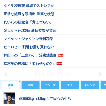
タイ学校銃撃 成績でストレスか
正常な組織を誤摘出 重篤な状態
れいわの新党名「覚えづらい」
楽天から死球5個 新庄監督が苦言
マイケル・ジャクソン来日秘話
ヒコロヒー 割引お握り買わない
神田うの「三角ハゲ」治療法告白
堂本剛の投稿に「匂わせなの?」
健康
芸能
ゴシップ
女子
トレンド
Y
体重62kg→82kgに 寺田心の生活