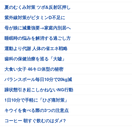
夏のむくみ対策 ツボ&反射区押し
紫外線対策がビタミンD不足に
母が娘に減量強要→家庭内別居へ
睡眠時の悩みを解消する過ごし方
運動より代謝 人体の省エネ戦略
歯科の保健治療を巡る「大嘘」
大食い女子 46キロ体型の秘密
バランスボール毎日10分で20kg減
躁状態引き起こしかねないNG行動
1日10分で手軽に「ひざ痛対策」
キウイを食べる際の3つの注意点
コーヒー 朝すぐ飲むのはダメ?