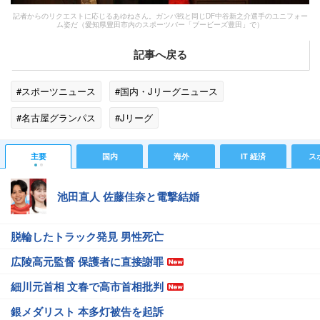
記者からのリクエストに応じるあゆねさん。ガンバ戦と同じDF中谷新之介選手のユニフォー
ム姿だ（愛知県豊田市内のスポーツバー「ブービーズ豊田」で）
記事へ戻る
#スポーツニュース
#国内・Jリーグニュース
#名古屋グランパス
#Jリーグ
#スポーツニュース・トピックス
主要
国内
海外
IT 経済
ス
池田直人 佐藤佳奈と電撃結婚
脱輪したトラック発見 男性死亡
広陵高元監督 保護者に直接謝罪
細川元首相 文春で高市首相批判
銀メダリスト 本多灯被告を起訴