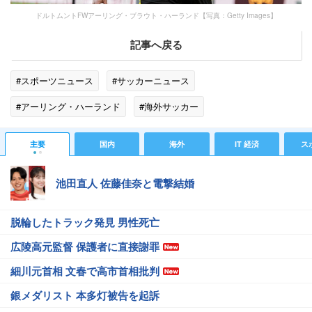
ドルトムントFWアーリング・ブラウト・ハーランド【写真：Getty Images】
記事へ戻る
#スポーツニュース
#サッカーニュース
#アーリング・ハーランド
#海外サッカー
#移籍報道（サッカー）
主要
国内
海外
IT 経済
ス
池田直人 佐藤佳奈と電撃結婚
脱輪したトラック発見 男性死亡
広陵高元監督 保護者に直接謝罪
細川元首相 文春で高市首相批判
銀メダリスト 本多灯被告を起訴