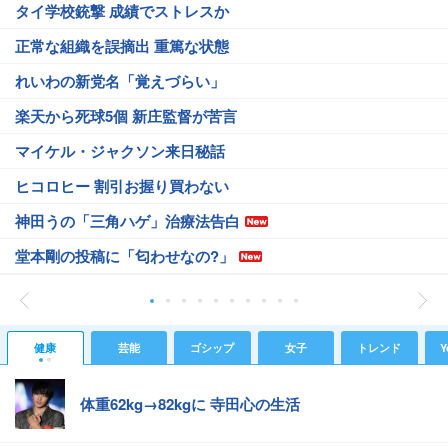
タイ学校銃撃 成績でストレスか
正常な組織を誤摘出 重篤な状態
れいわの新党名「覚えづらい」
楽天から死球5個 新庄監督が苦言
マイケル・ジャクソン来日秘話
ヒコロヒー 割引お握り買わない
神田うの「三角ハゲ」治療法告白
堂本剛の投稿に「匂わせなの?」
健康
芸能
ゴシップ
女子
トレンド
Y
体重62kg→82kgに 寺田心の生活