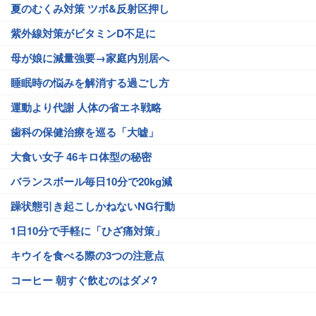
夏のむくみ対策 ツボ&反射区押し
紫外線対策がビタミンD不足に
母が娘に減量強要→家庭内別居へ
睡眠時の悩みを解消する過ごし方
運動より代謝 人体の省エネ戦略
歯科の保健治療を巡る「大嘘」
大食い女子 46キロ体型の秘密
バランスボール毎日10分で20kg減
躁状態引き起こしかねないNG行動
1日10分で手軽に「ひざ痛対策」
キウイを食べる際の3つの注意点
コーヒー 朝すぐ飲むのはダメ?