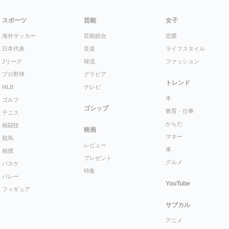
スポーツ
芸能
女子
海外サッカー
芸能総合
恋愛
日本代表
音楽
ライフスタイル
Jリーグ
韓流
ファッション
プロ野球
グラビア
トレンド
MLB
テレビ
本
ゴルフ
ゴシップ
教育・仕事
テニス
からだ
格闘技
映画
マネー
競馬
レビュー
車
相撲
プレゼント
グルメ
バスケ
特集
バレー
YouTube
フィギュア
サブカル
アニメ