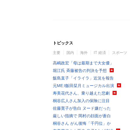
トピックス
主要
国内
海外
IT 経済
スポーツ
高嶋政宏「母は最期まで大女優」
堀江氏 斉藤被告の判決を予想
飯島直子「イライラ」近況を報告
元ME:I飯田栞月ミュージカル出演
寿美花代さん、乗り越えた悲劇
桐谷広人さん加入の保険に注目
佐藤寛子が告白 ヌード嫌だった
厳しい指摘で 岡村の顔面が蒼白
桐谷さん がん後悔「千円位」か