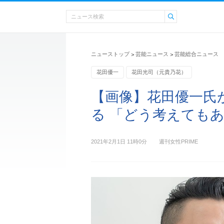
ニューストップ
芸能ニュース
芸能総合ニュース
>
>
花田優一
花田光司（元貴乃花）
【画像】花田優一氏
る 「どう考えても
2021年2月1日 11時0分
週刊女性PRIME