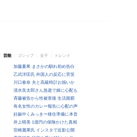
芸能
ゴシップ
女子
トレンド
加藤夏希 まさかの馴れ初め告白
乙武洋匡氏 外国人の反応に苦笑
川口春奈 夫と高級時計お揃いか
清水良太郎さん急逝で娘に心配も
斉藤被告から性被害後 生活困窮
有名女性のカレー報告に心配の声
妊娠中くみっきー移住準備に本音
井上晴美 1億円の保険かけた真相
宮崎麗果氏 インスタで近影公開