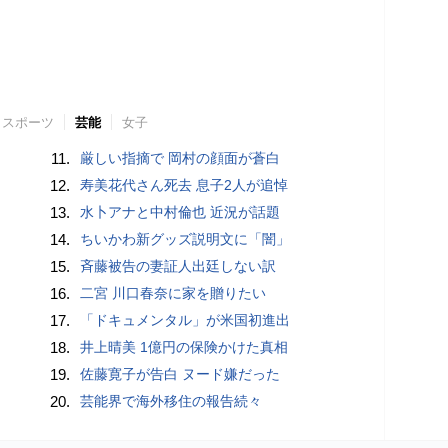
スポーツ
芸能
女子
11.
厳しい指摘で 岡村の顔面が蒼白
12.
寿美花代さん死去 息子2人が追悼
13.
水卜アナと中村倫也 近況が話題
14.
ちいかわ新グッズ説明文に「闇」
15.
斉藤被告の妻証人出廷しない訳
16.
二宮 川口春奈に家を贈りたい
17.
「ドキュメンタル」が米国初進出
18.
井上晴美 1億円の保険かけた真相
19.
佐藤寛子が告白 ヌード嫌だった
20.
芸能界で海外移住の報告続々