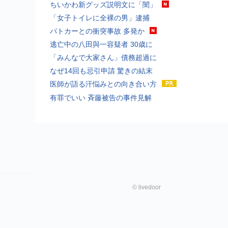
ちいかわ新グッズ説明文に「闇」
「女子トイレに全裸の男」逮捕
パトカーとの衝突事故 多発か
逃亡中の八田與一容疑者 30歳に
「みんなで大家さん」債務超過に
なぜ14回も忌引申請 驚きの結末
医師が語る汗悩みとの向き合い方
有罪でいい 斉藤被告の事件見解
©
livedoor