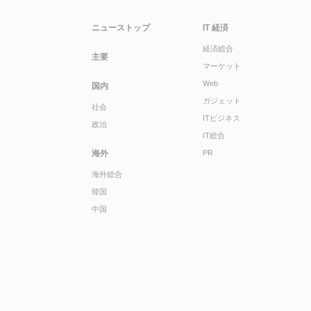
ニューストップ
IT 経済
経済総合
主要
マーケット
Web
国内
ガジェット
社会
ITビジネス
政治
IT総合
海外
PR
海外総合
韓国
中国