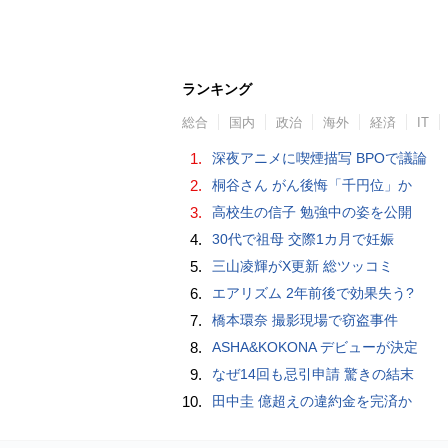
ランキング
総合
国内
政治
海外
経済
IT
1.
深夜アニメに喫煙描写 BPOで議論
2.
桐谷さん がん後悔「千円位」か
3.
高校生の信子 勉強中の姿を公開
4.
30代で祖母 交際1カ月で妊娠
5.
三山凌輝がX更新 総ツッコミ
6.
エアリズム 2年前後で効果失う?
7.
橋本環奈 撮影現場で窃盗事件
8.
ASHA&KOKONA デビューが決定
9.
なぜ14回も忌引申請 驚きの結末
10.
田中圭 億超えの違約金を完済か