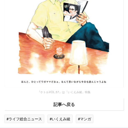
『ケトルVOL.57』は「いくえみ綾」特集
記事へ戻る
#ライフ総合ニュース
#いくえみ綾
#マンガ