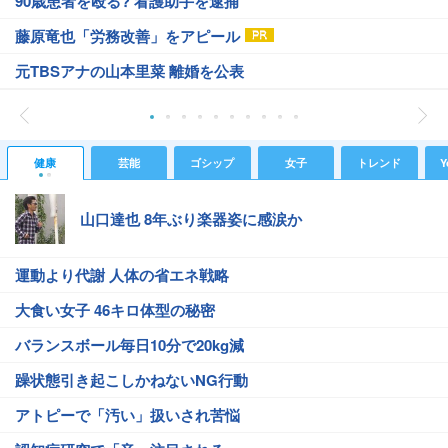
90歳患者を殴る? 看護助手を逮捕
藤原竜也「労務改善」をアピール
元TBSアナの山本里菜 離婚を公表
健康
芸能
ゴシップ
女子
トレンド
Y
山口達也 8年ぶり楽器姿に感涙か
運動より代謝 人体の省エネ戦略
大食い女子 46キロ体型の秘密
バランスボール毎日10分で20kg減
躁状態引き起こしかねないNG行動
アトピーで「汚い」扱いされ苦悩