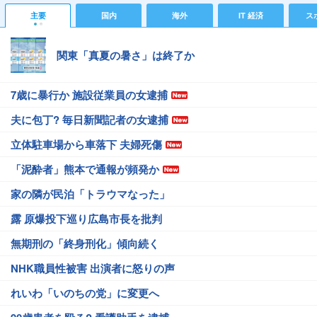
主要
国内
海外
IT 経済
ス
関東「真夏の暑さ」は終了か
7歳に暴行か 施設従業員の女逮捕
夫に包丁? 毎日新聞記者の女逮捕
立体駐車場から車落下 夫婦死傷
「泥酔者」熊本で通報が頻発か
家の隣が民泊「トラウマなった」
露 原爆投下巡り広島市長を批判
無期刑の「終身刑化」傾向続く
NHK職員性被害 出演者に怒りの声
れいわ「いのちの党」に変更へ