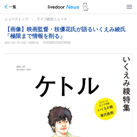
一覧
>
ニューストップ
ライフ総合ニュース
【画像】映画監督・枝優花氏が語るいくえみ綾氏
「極限まで情報を削る」
2021年1月10日 16時0分
OHTABOOKSTAND