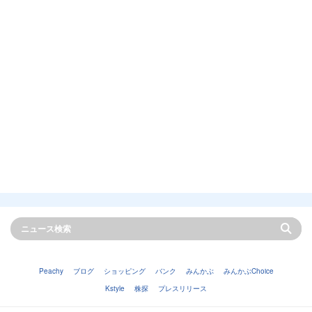
Peachy
ブログ
ショッピング
バンク
みんかぶ
みんかぶChoice
Kstyle
株探
プレスリリース