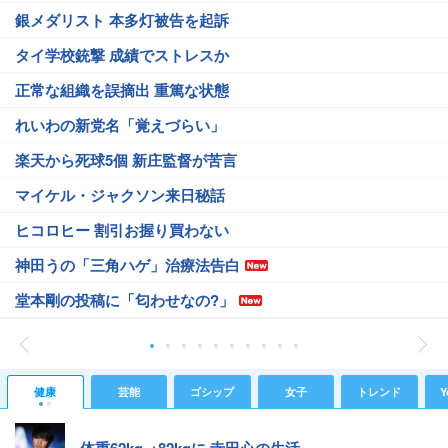
銀メダリスト 本多灯被告を起訴
タイ学校銃撃 成績でストレスか
正常な組織を誤摘出 重篤な状態
れいわの新党名「覚えづらい」
楽天から死球5個 新庄監督が苦言
マイケル・ジャクソン来日秘話
ヒコロヒー 割引お握り買わない
神田うの「三角ハゲ」治療法告白
堂本剛の投稿に「匂わせなの?」
健康
芸能
ゴシップ
女子
トレンド
Y