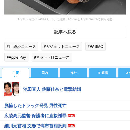
Apple Payの「PASMO」ついに始動、iPhoneとApple Watchで利用可能
記事へ戻る
#IT 経済ニュース
#ガジェットニュース
#PASMO
#Apple Pay
#ネット・ITニュース
主要
国内
海外
IT 経済
ス
池田直人 佐藤佳奈と電撃結婚
脱輪したトラック発見 男性死亡
広陵高元監督 保護者に直接謝罪
細川元首相 文春で高市首相批判