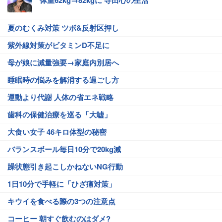
体重62kg→82kgに 寺田心の生活
夏のむくみ対策 ツボ&反射区押し
紫外線対策がビタミンD不足に
母が娘に減量強要→家庭内別居へ
睡眠時の悩みを解消する過ごし方
運動より代謝 人体の省エネ戦略
歯科の保健治療を巡る「大嘘」
大食い女子 46キロ体型の秘密
バランスボール毎日10分で20kg減
躁状態引き起こしかねないNG行動
1日10分で手軽に「ひざ痛対策」
キウイを食べる際の3つの注意点
コーヒー 朝すぐ飲むのはダメ?