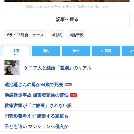
睡眠のプロが教える!寝苦しい夜でも「快眠できる方法」５つ
記事へ戻る
#ライフ総合ニュース
#睡眠
#熱帯夜
主要
国内
海外
IT 経済
ス
ケニア人と結婚「差別」のリアル
蓮池薫さんの母が94歳で死去
池袋暴走事故 加害者家族の苦悩
秋篠宮家が「ご静養」されない訳
円安影響考えず 豪遊する家庭も
子ども追い マンションへ侵入か