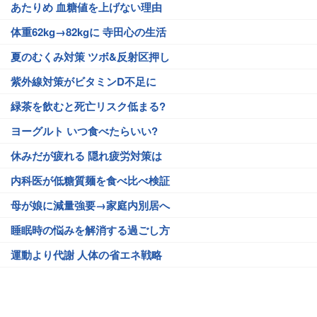
あたりめ 血糖値を上げない理由
体重62kg→82kgに 寺田心の生活
夏のむくみ対策 ツボ&反射区押し
紫外線対策がビタミンD不足に
緑茶を飲むと死亡リスク低まる?
ヨーグルト いつ食べたらいい?
休みだが疲れる 隠れ疲労対策は
内科医が低糖質麺を食べ比べ検証
母が娘に減量強要→家庭内別居へ
睡眠時の悩みを解消する過ごし方
運動より代謝 人体の省エネ戦略