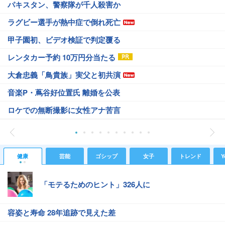
パキスタン、警察隊が千人殺害か
ラグビー選手が熱中症で倒れ死亡
甲子園初、ビデオ検証で判定覆る
レンタカー予約 10万円分当たる
大倉忠義「鳥貴族」実父と初共演
音楽P・蔦谷好位置氏 離婚を公表
ロケでの無断撮影に女性アナ苦言
健康
芸能
ゴシップ
女子
トレンド
Y
「モテるためのヒント」326人に
容姿と寿命 28年追跡で見えた差