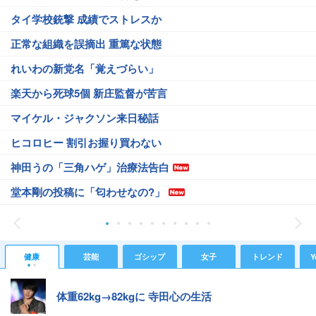
タイ学校銃撃 成績でストレスか
正常な組織を誤摘出 重篤な状態
れいわの新党名「覚えづらい」
楽天から死球5個 新庄監督が苦言
マイケル・ジャクソン来日秘話
ヒコロヒー 割引お握り買わない
神田うの「三角ハゲ」治療法告白
堂本剛の投稿に「匂わせなの?」
健康
芸能
ゴシップ
女子
トレンド
Y
体重62kg→82kgに 寺田心の生活