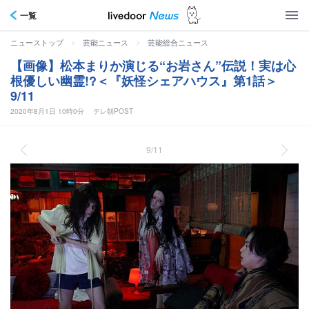
一覧
>
>
ニューストップ
芸能ニュース
芸能総合ニュース
【画像】松本まりか演じる“お岩さん”伝説！実は心
根優しい幽霊!?＜『妖怪シェアハウス』第1話＞
9/11
2020年8月1日 10時0分
テレ朝POST
9/11