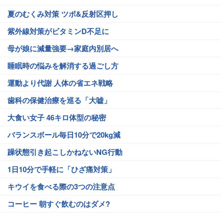
夏のむくみ対策 ツボ&反射区押し
紫外線対策がビタミンD不足に
母が娘に減量強要→家庭内別居へ
睡眠時の悩みを解消する過ごし方
運動より代謝 人体の省エネ戦略
歯科の保健治療を巡る「大嘘」
大食い女子 46キロ体型の秘密
バランスボール毎日10分で20kg減
躁状態引き起こしかねないNG行動
1日10分で手軽に「ひざ痛対策」
キウイを食べる際の3つの注意点
コーヒー 朝すぐ飲むのはダメ?