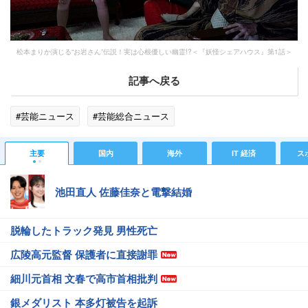
松本まりか演じる“お岩さん”伝説！実は心根優しい幽霊!?＜『妖怪シェアハウス』第1話＞
記事へ戻る
#芸能ニュース
#芸能総合ニュース
主要
国内
海外
IT 経済
ス
池田直人 佐藤佳奈と電撃結婚
脱輪したトラック発見 男性死亡
広陵高元監督 保護者に直接謝罪
細川元首相 文春で高市首相批判
銀メダリスト 本多灯被告を起訴