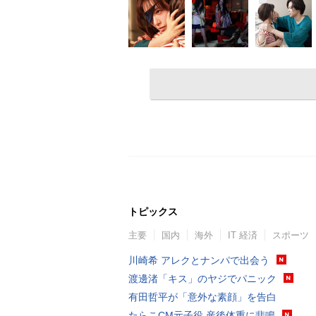
トピックス
主要
国内
海外
IT 経済
スポーツ
川崎希 アレクとナンパで出会う
渡邊渚「キス」のヤジでパニック
有田哲平が「意外な素顔」を告白
たらこCM元子役 産後体重に悲鳴