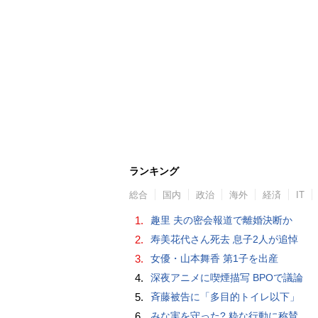
ランキング
総合
国内
政治
海外
経済
IT
1.
趣里 夫の密会報道で離婚決断か
2.
寿美花代さん死去 息子2人が追悼
3.
女優・山本舞香 第1子を出産
4.
深夜アニメに喫煙描写 BPOで議論
5.
斉藤被告に「多目的トイレ以下」
6.
みな実を守った? 粋な行動に称賛