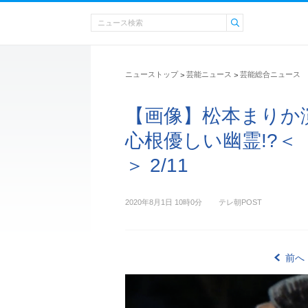
ニューストップ
芸能ニュース
芸能総合ニュース
>
>
【画像】松本まりか
心根優しい幽霊!?＜
＞ 2/11
2020年8月1日 10時0分
テレ朝POST
前へ