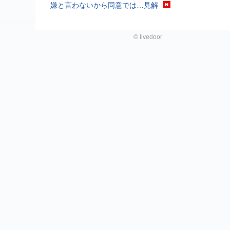
嫌と言わないから同意では…見解
©
livedoor