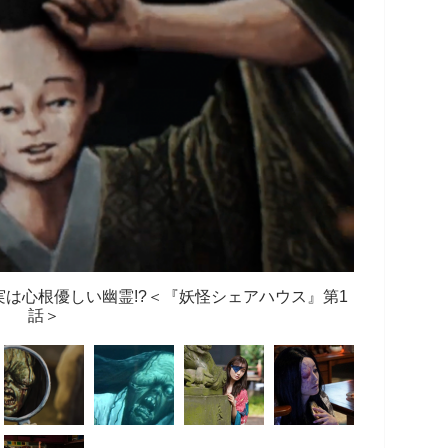
実は心根優しい幽霊!?＜『妖怪シェアハウス』第1
話＞