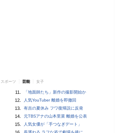
スポーツ
芸能
女子
11.
「地面師たち」新作の撮影開始か
12.
人気YouTuber 離婚を即撤回
13.
有吉の夏休み フワ復帰説に反発
14.
元TBSアナの山本里菜 離婚を公表
15.
人気女優が「手つなぎデート」
16.
長濱ねる ラフな姿で劇場を後に