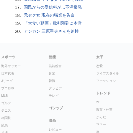
17.
国民からの受信料が…不満爆発
18.
元セク女 現在の職業を告白
19.
「大食い動画」批判殺到に本音
20.
アジカン 三原重夫さんを追悼
スポーツ
芸能
女子
海外サッカー
芸能総合
恋愛
日本代表
音楽
ライフスタイル
Jリーグ
韓流
ファッション
プロ野球
グラビア
トレンド
MLB
テレビ
本
ゴルフ
ゴシップ
教育・仕事
テニス
からだ
格闘技
映画
マネー
競馬
レビュー
車
相撲