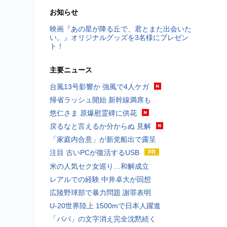
お知らせ
映画『あの星が降る丘で、君とまた出会いた
い。』オリジナルグッズを3名様にプレゼン
ト！
主要ニュース
台風13号影響か 強風で4人ケガ
帰省ラッシュ開始 新幹線満席も
悠仁さま 原爆慰霊碑に供花
戻るなと言えるか分からぬ 見解
「家庭内合意」が新党船出で露呈
注目 古いPCが復活するUSB
米の人気セク女巡り…和解成立
レアルでの経験 中井卓大が回想
広陵野球部で暴力問題 謝罪表明
U-20世界陸上 1500mで日本人躍進
「パパ」の文字消え完全沈黙続く