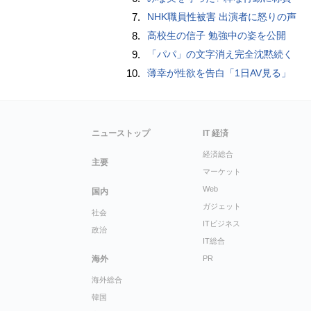
7.
NHK職員性被害 出演者に怒りの声
8.
高校生の信子 勉強中の姿を公開
9.
「パパ」の文字消え完全沈黙続く
10.
薄幸が性欲を告白「1日AV見る」
ニューストップ
IT 経済
経済総合
主要
マーケット
Web
国内
ガジェット
社会
ITビジネス
政治
IT総合
海外
PR
海外総合
韓国