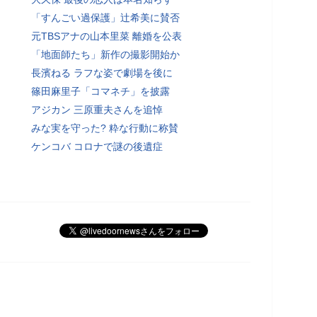
「すんごい過保護」辻希美に賛否
元TBSアナの山本里菜 離婚を公表
「地面師たち」新作の撮影開始か
長濱ねる ラフな姿で劇場を後に
篠田麻里子「コマネチ」を披露
アジカン 三原重夫さんを追悼
みな実を守った? 粋な行動に称賛
ケンコバ コロナで謎の後遺症