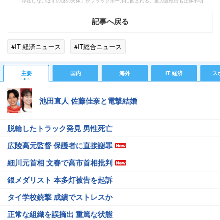
「存在しないはずの謎の天体」がブラックホールに飲まれる。重力波検出も正体不明
記事へ戻る
#IT 経済ニュース
#IT総合ニュース
主要
国内
海外
IT 経済
ス
池田直人 佐藤佳奈と電撃結婚
脱輪したトラック発見 男性死亡
広陵高元監督 保護者に直接謝罪
細川元首相 文春で高市首相批判
銀メダリスト 本多灯被告を起訴
タイ学校銃撃 成績でストレスか
正常な組織を誤摘出 重篤な状態