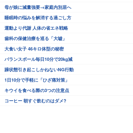
母が娘に減量強要→家庭内別居へ
睡眠時の悩みを解消する過ごし方
運動より代謝 人体の省エネ戦略
歯科の保健治療を巡る「大嘘」
大食い女子 46キロ体型の秘密
バランスボール毎日10分で20kg減
躁状態引き起こしかねないNG行動
1日10分で手軽に「ひざ痛対策」
キウイを食べる際の3つの注意点
コーヒー 朝すぐ飲むのはダメ?