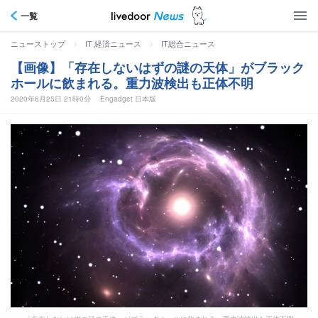
一覧
>
>
ニューストップ
IT 経済ニュース
IT総合ニュース
【画像】「存在しないはずの謎の天体」がブラック
ホールに飲まれる。重力波検出も正体不明
2020年6月25日 21時0分
Engadget 日本版