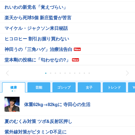
れいわの新党名「覚えづらい」
楽天から死球5個 新庄監督が苦言
マイケル・ジャクソン来日秘話
ヒコロヒー 割引お握り買わない
神田うの「三角ハゲ」治療法告白
堂本剛の投稿に「匂わせなの?」
健康
芸能
ゴシップ
女子
トレンド
Y
体重62kg→82kgに 寺田心の生活
夏のむくみ対策 ツボ&反射区押し
紫外線対策がビタミンD不足に