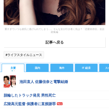
重すぎていつも彼氏に逃げられてしまう…。そんな女が行き着く先は？「恋愛依存症」全話
総集編
記事へ戻る
#ライフスタイルニュース
主要
国内
海外
IT 経済
ス
池田直人 佐藤佳奈と電撃結婚
脱輪したトラック発見 男性死亡
広陵高元監督 保護者に直接謝罪