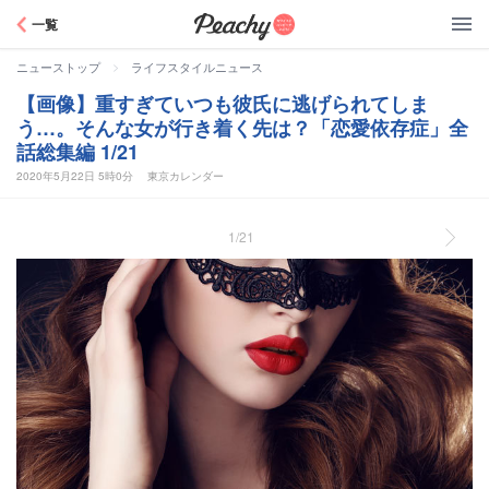
Peachy
一覧
>
ニューストップ
ライフスタイルニュース
【画像】重すぎていつも彼氏に逃げられてしま
う…。そんな女が行き着く先は？「恋愛依存症」全
話総集編 1/21
2020年5月22日 5時0分
東京カレンダー
1/21