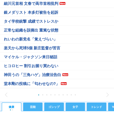
細川元首相 文春で高市首相批判
銀メダリスト 本多灯被告を起訴
タイ学校銃撃 成績でストレスか
正常な組織を誤摘出 重篤な状態
れいわの新党名「覚えづらい」
楽天から死球5個 新庄監督が苦言
マイケル・ジャクソン来日秘話
ヒコロヒー 割引お握り買わない
神田うの「三角ハゲ」治療法告白
堂本剛の投稿に「匂わせなの?」
健康
芸能
ゴシップ
女子
トレンド
Y