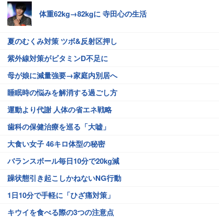
体重62kg→82kgに 寺田心の生活
夏のむくみ対策 ツボ&反射区押し
紫外線対策がビタミンD不足に
母が娘に減量強要→家庭内別居へ
睡眠時の悩みを解消する過ごし方
運動より代謝 人体の省エネ戦略
歯科の保健治療を巡る「大嘘」
大食い女子 46キロ体型の秘密
バランスボール毎日10分で20kg減
躁状態引き起こしかねないNG行動
1日10分で手軽に「ひざ痛対策」
キウイを食べる際の3つの注意点