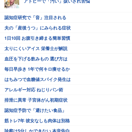
アトピーで「汚い」扱いされ苦悩
認知症研究で「音」注目される
夫の「産後うつ」にみられる症状
1日10回 お腹引き締まる簡単習慣
太りにくいアイス 栄養士が解説
血圧を下げる飲みもの 選び方は
毎日早歩き 1年で何キロ痩せるか
はちみつで血糖値スパイク発生は
アレルギー対応 ねじりパン術
排泄に異常 子宮体がん初期症状
認知症予防で「避けたい食品」
筋トレ7年 彼女なしも肉体は別格
診察は5分しかできない 本音告白