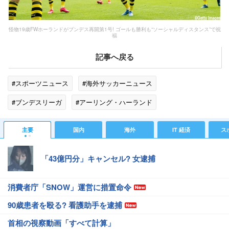
怪物19歳FWホーランドがブンデス再開第1号! ゴールも勝利も“ソーシャルディスタンス”で祝
福
記事へ戻る
#スポーツニュース
#海外サッカーニュース
#ブンデスリーガ
#アーリング・ハーランド
#スポーツニュース・トピックス
主要
国内
海外
IT 経済
ス
「43億円分」キャンセル? 女逮捕
消費者庁「SNOW」運営に措置命令
90歳患者を殴る? 看護助手を逮捕
首相の視察動画「すべて計算」