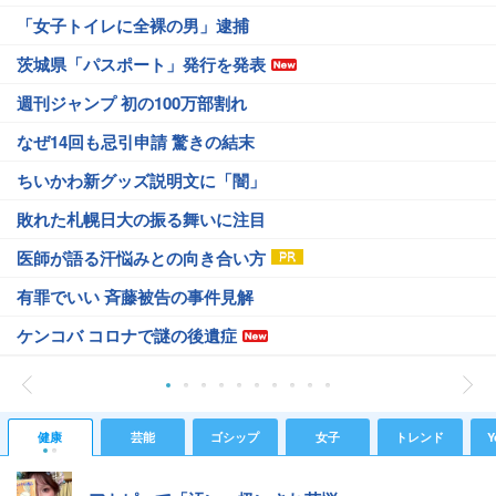
「女子トイレに全裸の男」逮捕
茨城県「パスポート」発行を発表
週刊ジャンプ 初の100万部割れ
なぜ14回も忌引申請 驚きの結末
ちいかわ新グッズ説明文に「闇」
敗れた札幌日大の振る舞いに注目
医師が語る汗悩みとの向き合い方
有罪でいい 斉藤被告の事件見解
ケンコバ コロナで謎の後遺症
健康
芸能
ゴシップ
女子
トレンド
Y