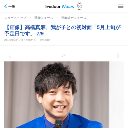
一覧
>
>
ニューストップ
芸能ニュース
芸能総合ニュース
【画像】高橋真麻、我が子との初対面「5月上旬が
予定日です」 7/9
2020年3月2日 16時24分
livedoor
7/9