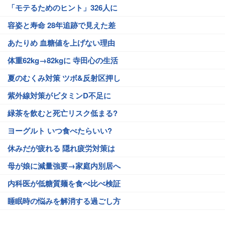
「モテるためのヒント」326人に
容姿と寿命 28年追跡で見えた差
あたりめ 血糖値を上げない理由
体重62kg→82kgに 寺田心の生活
夏のむくみ対策 ツボ&反射区押し
紫外線対策がビタミンD不足に
緑茶を飲むと死亡リスク低まる?
ヨーグルト いつ食べたらいい?
休みだが疲れる 隠れ疲労対策は
母が娘に減量強要→家庭内別居へ
内科医が低糖質麺を食べ比べ検証
睡眠時の悩みを解消する過ごし方