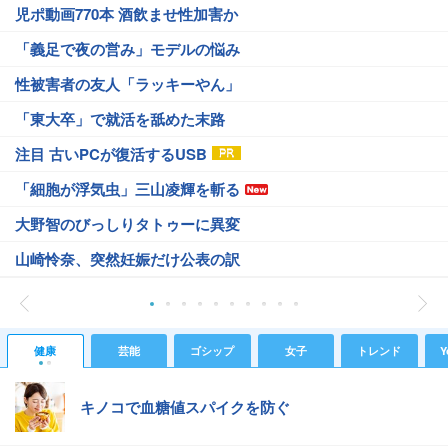
児ポ動画770本 酒飲ませ性加害か
「義足で夜の営み」モデルの悩み
性被害者の友人「ラッキーやん」
「東大卒」で就活を舐めた末路
注目 古いPCが復活するUSB
「細胞が浮気虫」三山凌輝を斬る
大野智のびっしりタトゥーに異変
山崎怜奈、突然妊娠だけ公表の訳
健康
芸能
ゴシップ
女子
トレンド
Y
キノコで血糖値スパイクを防ぐ