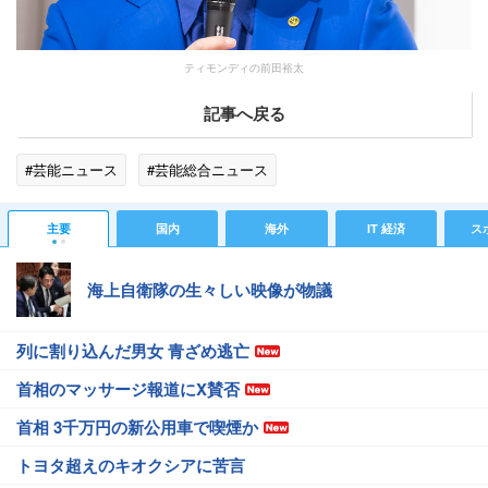
ティモンディの前田裕太
記事へ戻る
#芸能ニュース
#芸能総合ニュース
主要
国内
海外
IT 経済
ス
海上自衛隊の生々しい映像が物議
列に割り込んだ男女 青ざめ逃亡
首相のマッサージ報道にX賛否
首相 3千万円の新公用車で喫煙か
トヨタ超えのキオクシアに苦言