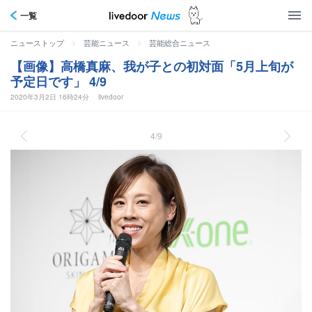
一覧
>
>
ニューストップ
芸能ニュース
芸能総合ニュース
【画像】高橋真麻、我が子との初対面「5月上旬が
予定日です」 4/9
2020年3月2日 16時24分
livedoor
4/9