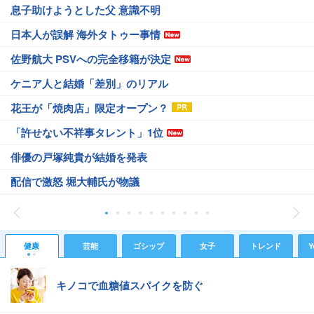
息子助けようとした父 意識不明
日本人が誤解 海外タトゥー事情
佐野航大 PSVへの完全移籍が決定
ケニア人と結婚「差別」のリアル
花王が「焼肉店」限定オープン？
「許せない不祥事タレント」1位
俳優の戸塚純貴が結婚を発表
配信で激怒 堀大輔氏が物議
健康
芸能
ゴシップ
女子
トレンド
Y
キノコで血糖値スパイクを防ぐ