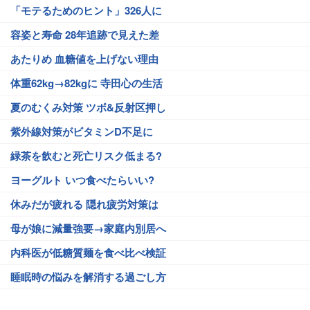
「モテるためのヒント」326人に
容姿と寿命 28年追跡で見えた差
あたりめ 血糖値を上げない理由
体重62kg→82kgに 寺田心の生活
夏のむくみ対策 ツボ&反射区押し
紫外線対策がビタミンD不足に
緑茶を飲むと死亡リスク低まる?
ヨーグルト いつ食べたらいい?
休みだが疲れる 隠れ疲労対策は
母が娘に減量強要→家庭内別居へ
内科医が低糖質麺を食べ比べ検証
睡眠時の悩みを解消する過ごし方