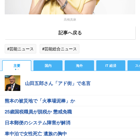
高橋真麻
記事へ戻る
#芸能ニュース
#芸能総合ニュース
主要
国内
海外
IT 経済
ス
山田五郎さん「アド街」で名言
熊本の被災地で「火事場泥棒」か
25歳国税職員が脱税か 懲戒免職
日本郵便のシステム障害が解消
車中泊で女性死亡 遺族の胸中