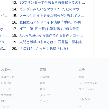
13.
3Dプリンターで合法＆所持登録不要のセミオートマチック銃を自作、発砲試験にも成功した猛者が登場
14.
ガンダムみたいなマウス? ただのマウスとは違うのだよ1944通りの形状に変更できる驚異のマウス
ュー
15.
メール引用文を必要な部分だけ残してスッキリ返信するiPhoneメールの便利技：iPhone Tips
16.
夏目漱石アンドロイド演劇「手紙」を初上演！平田オリザ氏の作・演出、二松学舎大学で
価格攻勢
17.
NTT、第1四半期は増収増益で過去最高 IOWNや分散GPUの取り組みを説明
ビュー
18.
​Apple Watchから操作できる音声レコーダMeta Recorder、録音レベル調整も対応
る親子割も
19.
人間と機械の未来とは？ 石井裕・暦本純一・稲見昌彦らHCI研究者が集うトークイヴェント：2016/1/31に開催
底解説
20.
「iOS14」さっそく脱獄される?
スポーツ
芸能
女子
海外サッカー
芸能総合
恋愛
日本代表
音楽
ライフスタイル
Jリーグ
韓流
ファッション
プロ野球
グラビア
トレンド
MLB
テレビ
本
ゴルフ