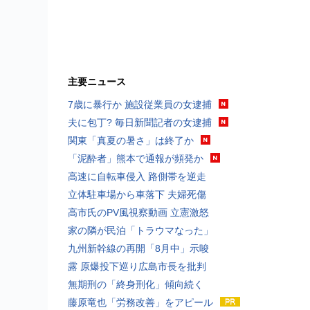
主要ニュース
7歳に暴行か 施設従業員の女逮捕
夫に包丁? 毎日新聞記者の女逮捕
関東「真夏の暑さ」は終了か
「泥酔者」熊本で通報が頻発か
高速に自転車侵入 路側帯を逆走
立体駐車場から車落下 夫婦死傷
高市氏のPV風視察動画 立憲激怒
家の隣が民泊「トラウマなった」
九州新幹線の再開「8月中」示唆
露 原爆投下巡り広島市長を批判
無期刑の「終身刑化」傾向続く
藤原竜也「労務改善」をアピール