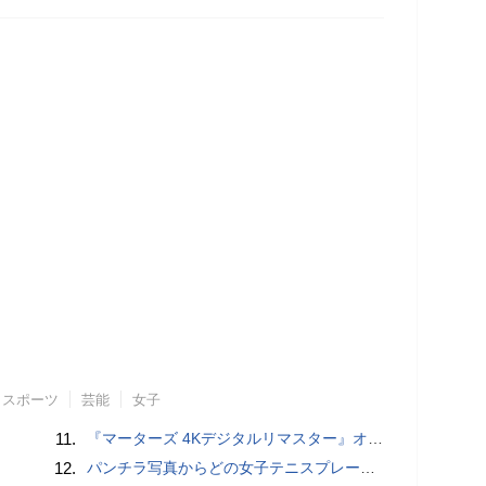
スポーツ
芸能
女子
11.
『マーターズ 4Kデジタルリマスター』オールナイト上映、鬼畜な併映作品が決定 全部観たら“生還証”をプレゼント［ホラー通信］
12.
パンチラ写真からどの女子テニスプレーヤーのものなのか当てるクイズ「Tennis Upskirts」