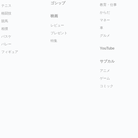
ゴシップ
教育・仕事
テニス
からだ
格闘技
映画
マネー
競馬
レビュー
車
相撲
プレゼント
グルメ
バスケ
特集
バレー
YouTube
フィギュア
サブカル
アニメ
ゲーム
コミック