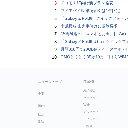
3.
ドコモ U15向け新プラン発表
4.
ワイモバイル 単身割引は1年限定
5.
「Galaxy Z Fold8」クイックフォトレビ
6.
米議員ら 山火事賭けに規制要求
7.
[石野純也の「スマホとお金」]「Galaxy Z Fold7／Flip7」発表、注目したいソフトバンクの
8.
「Galaxy Z Fold8 Ultra」クイックフォトレ
9.
月額858円で20GB使える「スマホデビュープラン U15」ドコモが提供、ahamoも割引にな
10.
GMOとくとくBBが10月1日よりWiMAXなど月額605円値上げ！全6種の重要変更を徹
ニューストップ
IT 経済
経済総合
主要
マーケット
Web
国内
ガジェット
社会
ITビジネス
政治
IT総合