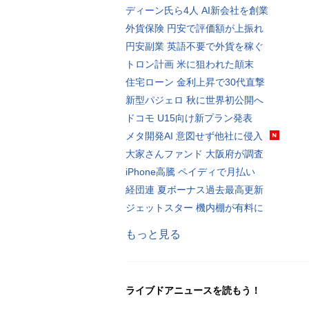
ディーン氏ら4人 AI新会社を創業
外貨保険 円安で評価額が上振れ
円安副業 英語不要で外貨を稼ぐ
トロン計画 米に狙われた顛末
住宅ローン 金利上昇で30代直撃
新型パジェロ 秋に世界初公開へ
ドコモ U15向け新プラン発表
メタ開発AI 意図せず他社に侵入
大家さんファンド 大阪府が調査
iPhone高騰 ペイディで月払い
経団連 夏ボーナス過去最高更新
ジェットスター 機内棚が有料に
もっと見る
ライブドアニュースを読もう！