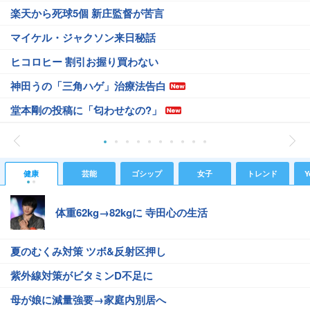
楽天から死球5個 新庄監督が苦言
マイケル・ジャクソン来日秘話
ヒコロヒー 割引お握り買わない
神田うの「三角ハゲ」治療法告白
堂本剛の投稿に「匂わせなの?」
健康
芸能
ゴシップ
女子
トレンド
Y
体重62kg→82kgに 寺田心の生活
夏のむくみ対策 ツボ&反射区押し
紫外線対策がビタミンD不足に
母が娘に減量強要→家庭内別居へ