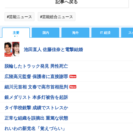
記事へ戻る
#芸能ニュース
#芸能総合ニュース
主要
国内
海外
IT 経済
ス
池田直人 佐藤佳奈と電撃結婚
脱輪したトラック発見 男性死亡
広陵高元監督 保護者に直接謝罪
細川元首相 文春で高市首相批判
銀メダリスト 本多灯被告を起訴
タイ学校銃撃 成績でストレスか
正常な組織を誤摘出 重篤な状態
れいわの新党名「覚えづらい」