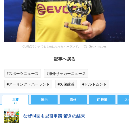
CL得点ランクでも１位になったハーランド。（C）Getty Images
記事へ戻る
#スポーツニュース
#海外サッカーニュース
#アーリング・ハーランド
#久保建英
#ドルトムント
#スポーツニュース・トピックス
主要
国内
海外
IT 経済
ス
なぜ14回も忌引申請 驚きの結末