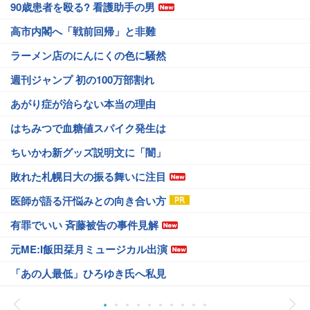
90歳患者を殴る? 看護助手の男
高市内閣へ「戦前回帰」と非難
ラーメン店のにんにくの色に騒然
週刊ジャンプ 初の100万部割れ
あがり症が治らない本当の理由
はちみつで血糖値スパイク発生は
ちいかわ新グッズ説明文に「闇」
敗れた札幌日大の振る舞いに注目
医師が語る汗悩みとの向き合い方
有罪でいい 斉藤被告の事件見解
元ME:I飯田栞月ミュージカル出演
「あの人最低」ひろゆき氏へ私見