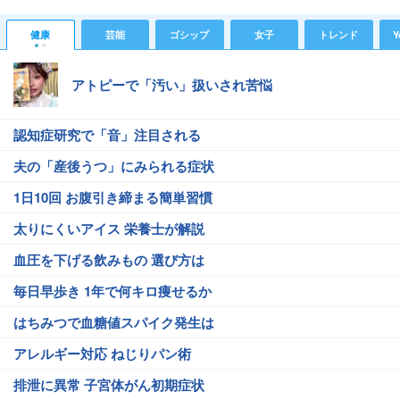
健康
芸能
ゴシップ
女子
トレンド
Y
アトピーで「汚い」扱いされ苦悩
認知症研究で「音」注目される
夫の「産後うつ」にみられる症状
1日10回 お腹引き締まる簡単習慣
太りにくいアイス 栄養士が解説
血圧を下げる飲みもの 選び方は
毎日早歩き 1年で何キロ痩せるか
はちみつで血糖値スパイク発生は
アレルギー対応 ねじりパン術
排泄に異常 子宮体がん初期症状