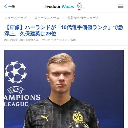
一覧
>
>
ニューストップ
スポーツニュース
海外サッカーニュース
【画像】ハーランドが「10代選手価値ランク」で急
浮上、久保建英は29位
2020年2月20日 15時56分
サッカーダイジェストWeb