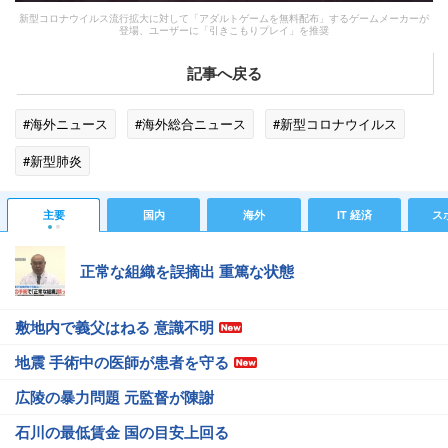
新型コロナウイルス流行拡大に対して「アダルトゲームを無料配布」するゲームメーカーが
登場、ユーザーに「引きこもりプレイ」を推奨
記事へ戻る
#海外ニュース
#海外総合ニュース
#新型コロナウイルス
#新型肺炎
主要
国内
海外
IT 経済
ス
正常な組織を誤摘出 重篤な状態
敷地内で義父はねる 意識不明
地震 手術中の医師が患者を守る
広陵の暴力問題 元監督が陳謝
石川の最低賃金 国の目安上回る