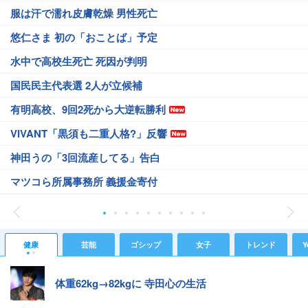
服は汗で濡れ皮膚乾燥 男性死亡
悠仁さま 初の「おことば」予定
水中で高校生死亡 死因が判明
国民民主代表選 2人が立候補
有明高校、9回2死から大逆転勝利
VIVANT「黒須も二重人格?」反響
神田うの「3回流産してる」告白
マツコら所属事務所 義援金寄付
健康
芸能
ゴシップ
女子
トレンド
Y
体重62kg→82kgに 寺田心の生活