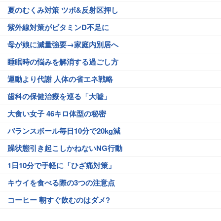
夏のむくみ対策 ツボ&反射区押し
紫外線対策がビタミンD不足に
母が娘に減量強要→家庭内別居へ
睡眠時の悩みを解消する過ごし方
運動より代謝 人体の省エネ戦略
歯科の保健治療を巡る「大嘘」
大食い女子 46キロ体型の秘密
バランスボール毎日10分で20kg減
躁状態引き起こしかねないNG行動
1日10分で手軽に「ひざ痛対策」
キウイを食べる際の3つの注意点
コーヒー 朝すぐ飲むのはダメ?