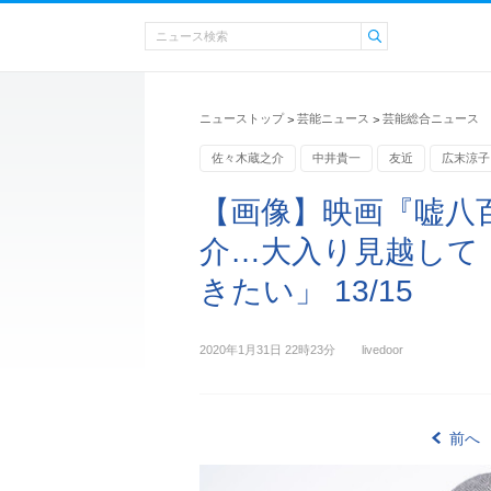
ニューストップ
芸能ニュース
芸能総合ニュース
>
>
佐々木蔵之介
中井貴一
友近
広末涼子
【画像】映画『嘘八
介…大入り見越して
きたい」 13/15
2020年1月31日 22時23分
livedoor
前へ