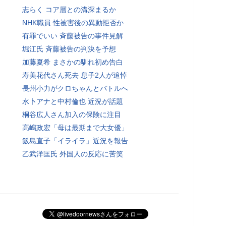
志らく コア層との溝深まるか
NHK職員 性被害後の異動拒否か
有罪でいい 斉藤被告の事件見解
堀江氏 斉藤被告の判決を予想
加藤夏希 まさかの馴れ初め告白
寿美花代さん死去 息子2人が追悼
長州小力がクロちゃんとバトルへ
水卜アナと中村倫也 近況が話題
桐谷広人さん加入の保険に注目
高嶋政宏「母は最期まで大女優」
飯島直子「イライラ」近況を報告
乙武洋匡氏 外国人の反応に苦笑