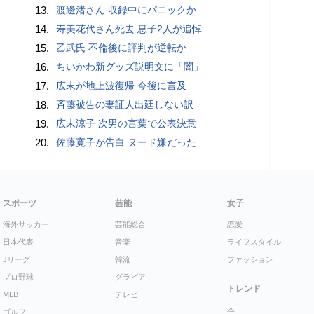
13.
渡邊渚さん 収録中にパニックか
14.
寿美花代さん死去 息子2人が追悼
15.
乙武氏 不倫後に評判が逆転か
16.
ちいかわ新グッズ説明文に「闇」
17.
広末が地上波復帰 今後に言及
18.
斉藤被告の妻証人出廷しない訳
19.
広末涼子 次男の言葉で公表決意
20.
佐藤寛子が告白 ヌード嫌だった
スポーツ
芸能
女子
海外サッカー
芸能総合
恋愛
日本代表
音楽
ライフスタイル
Jリーグ
韓流
ファッション
プロ野球
グラビア
トレンド
MLB
テレビ
本
ゴルフ