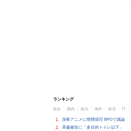
ランキング
総合
国内
政治
海外
経済
IT
1.
深夜アニメに喫煙描写 BPOで議論
2.
斉藤被告に「多目的トイレ以下」