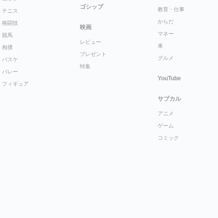
ゴシップ
教育・仕事
テニス
からだ
格闘技
映画
マネー
競馬
レビュー
車
相撲
プレゼント
グルメ
バスケ
特集
バレー
YouTube
フィギュア
サブカル
アニメ
ゲーム
コミック