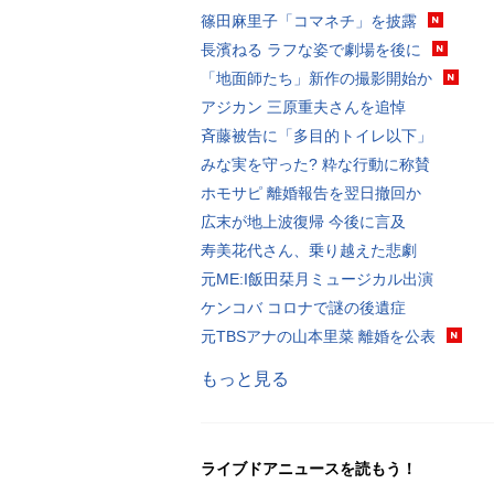
篠田麻里子「コマネチ」を披露
長濱ねる ラフな姿で劇場を後に
「地面師たち」新作の撮影開始か
アジカン 三原重夫さんを追悼
斉藤被告に「多目的トイレ以下」
みな実を守った? 粋な行動に称賛
ホモサピ 離婚報告を翌日撤回か
広末が地上波復帰 今後に言及
寿美花代さん、乗り越えた悲劇
元ME:I飯田栞月ミュージカル出演
ケンコバ コロナで謎の後遺症
元TBSアナの山本里菜 離婚を公表
もっと見る
ライブドアニュースを読もう！