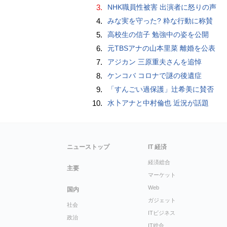
3.
NHK職員性被害 出演者に怒りの声
4.
みな実を守った? 粋な行動に称賛
5.
高校生の信子 勉強中の姿を公開
6.
元TBSアナの山本里菜 離婚を公表
7.
アジカン 三原重夫さんを追悼
8.
ケンコバ コロナで謎の後遺症
9.
「すんごい過保護」辻希美に賛否
10.
水卜アナと中村倫也 近況が話題
ニューストップ
IT 経済
経済総合
主要
マーケット
Web
国内
ガジェット
社会
ITビジネス
政治
IT総合