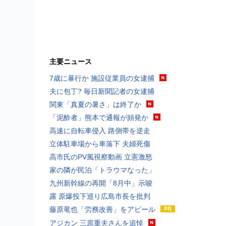
主要ニュース
7歳に暴行か 施設従業員の女逮捕
夫に包丁? 毎日新聞記者の女逮捕
関東「真夏の暑さ」は終了か
「泥酔者」熊本で通報が頻発か
高速に自転車侵入 路側帯を逆走
立体駐車場から車落下 夫婦死傷
高市氏のPV風視察動画 立憲激怒
家の隣が民泊「トラウマなった」
九州新幹線の再開「8月中」示唆
露 原爆投下巡り広島市長を批判
藤原竜也「労務改善」をアピール
アジカン 三原重夫さんを追悼