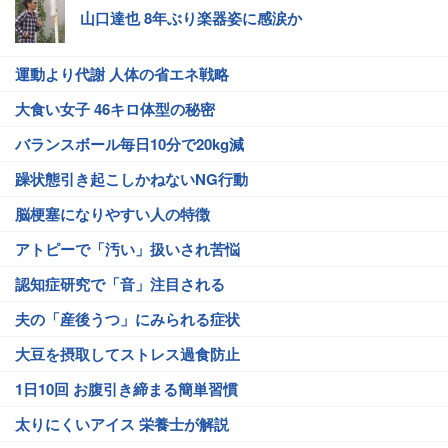
山口達也 8年ぶり楽器姿に感涙か
運動より代謝 人体の省エネ戦略
大食い女子 46キロ体型の秘密
バランスボール毎日10分で20kg減
躁状態引き起こしかねないNG行動
脳梗塞になりやすい人の特徴
アトピーで「汚い」扱いされ苦悩
認知症研究で「音」注目される
夫の「産後うつ」にみられる症状
大豆を摂取してストレス過食防止
1日10回 お腹引き締まる簡単習慣
太りにくいアイス 栄養士が解説