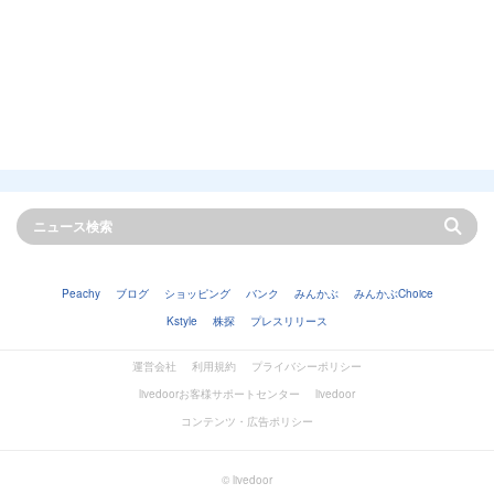
Peachy
ブログ
ショッピング
バンク
みんかぶ
みんかぶChoice
Kstyle
株探
プレスリリース
運営会社
利用規約
プライバシーポリシー
livedoorお客様サポートセンター
livedoor
コンテンツ・広告ポリシー
© livedoor