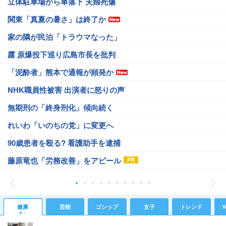
立体駐車場から車落下 夫婦死傷
関東「真夏の暑さ」は終了か
家の隣が民泊「トラウマなった」
露 原爆投下巡り広島市長を批判
「泥酔者」熊本で通報が頻発か
NHK職員性被害 出演者に怒りの声
無期刑の「終身刑化」傾向続く
れいわ「いのちの党」に変更へ
90歳患者を殴る? 看護助手を逮捕
藤原竜也「労務改善」をアピール
健康
芸能
ゴシップ
女子
トレンド
Y