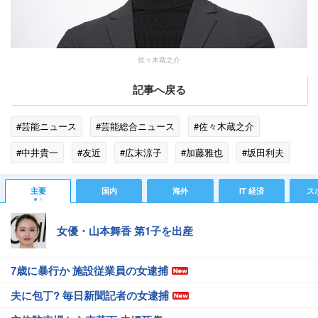
佐々木蔵之介
記事へ戻る
#芸能ニュース
#芸能総合ニュース
#佐々木蔵之介
#中井貴一
#友近
#広末涼子
#加藤雅也
#坂田利夫
主要
国内
海外
IT 経済
ス
女優・山本舞香 第1子を出産
7歳に暴行か 施設従業員の女逮捕
夫に包丁? 毎日新聞記者の女逮捕