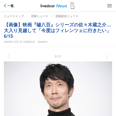
一覧
>
>
ニューストップ
芸能ニュース
芸能総合ニュース
【画像】映画『嘘八百』シリーズの佐々木蔵之介…
大入り見越して「今度はフィレンツェに行きたい」
6/15
2020年1月31日 22時23分
livedoor
6/15