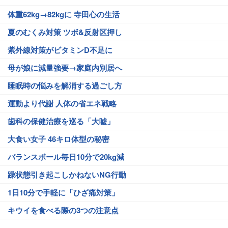
体重62kg→82kgに 寺田心の生活
夏のむくみ対策 ツボ&反射区押し
紫外線対策がビタミンD不足に
母が娘に減量強要→家庭内別居へ
睡眠時の悩みを解消する過ごし方
運動より代謝 人体の省エネ戦略
歯科の保健治療を巡る「大嘘」
大食い女子 46キロ体型の秘密
バランスボール毎日10分で20kg減
躁状態引き起こしかねないNG行動
1日10分で手軽に「ひざ痛対策」
キウイを食べる際の3つの注意点