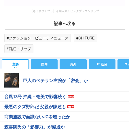
【ちふれプチプラ】今期人気！ピンクブラウンリップ
記事へ戻る
#ファッション・ビューティニュース
#CHIFURE
#口紅・リップ
主要
国内
海外
IT 経済
ス
巨人のベテラン左腕が「密会」か
台風13号 沖縄・奄美で影響続く
最悪のクズ野郎だ 父親が陳述も
商業施設で面識ないJCを殴ったか
森喜朗氏の「影響力」が減退か