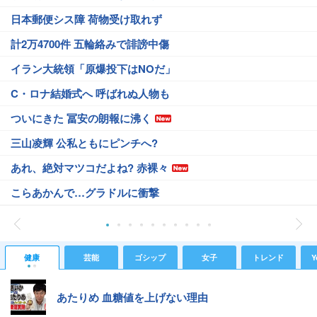
日本郵便シス障 荷物受け取れず
計2万4700件 五輪絡みで誹謗中傷
イラン大統領「原爆投下はNOだ」
C・ロナ結婚式へ 呼ばれぬ人物も
ついにきた 冨安の朗報に沸く
三山凌輝 公私ともにピンチへ?
あれ、絶対マツコだよね? 赤裸々
こらあかんで…グラドルに衝撃
健康
芸能
ゴシップ
女子
トレンド
Y
あたりめ 血糖値を上げない理由