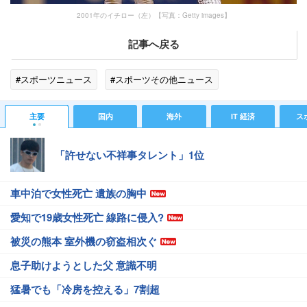
2001年のイチロー（左）【写真：Getty images】
記事へ戻る
#スポーツニュース
#スポーツその他ニュース
主要
国内
海外
IT 経済
ス
「許せない不祥事タレント」1位
車中泊で女性死亡 遺族の胸中
愛知で19歳女性死亡 線路に侵入?
被災の熊本 室外機の窃盗相次ぐ
息子助けようとした父 意識不明
猛暑でも「冷房を控える」7割超