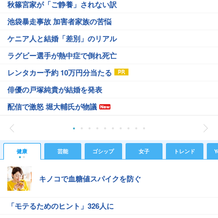
秋篠宮家が「ご静養」されない訳
池袋暴走事故 加害者家族の苦悩
ケニア人と結婚「差別」のリアル
ラグビー選手が熱中症で倒れ死亡
レンタカー予約 10万円分当たる
俳優の戸塚純貴が結婚を発表
配信で激怒 堀大輔氏が物議
健康
芸能
ゴシップ
女子
トレンド
Y
キノコで血糖値スパイクを防ぐ
「モテるためのヒント」326人に