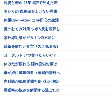
容姿と寿命 28年追跡で見えた差
あたりめ 血糖値を上げない理由
体重62kg→82kgに 寺田心の生活
夏のむくみ対策 ツボ&反射区押し
紫外線対策がビタミンD不足に
緑茶を飲むと死亡リスク低まる?
ヨーグルト いつ食べたらいい?
休みだが疲れる 隠れ疲労対策は
母が娘に減量強要→家庭内別居へ
内科医が低糖質麺を食べ比べ検証
睡眠時の悩みを解消する過ごし方