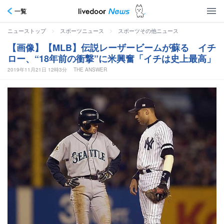
一覧
>
>
ニューストップ
スポーツニュース
スポーツその他ニュース
【画像】【MLB】伝説レーザービームが蘇る イチ
ロー、“18年前の衝撃”に米興奮「イチは史上最高」
2019年11月21日 12時3分
THE ANSWER