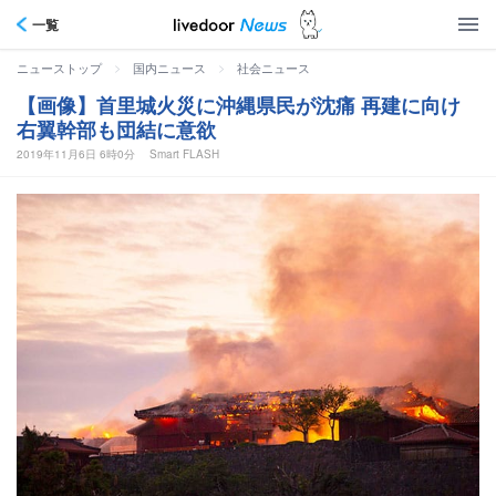
一覧
>
>
ニューストップ
国内ニュース
社会ニュース
【画像】首里城火災に沖縄県民が沈痛 再建に向け
右翼幹部も団結に意欲
2019年11月6日 6時0分
Smart FLASH