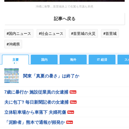
沖縄に衝撃…首里城炎上で右翼も市議も呆然
記事へ戻る
#国内ニュース
#社会ニュース
#首里城の火災
#首里城
#沖縄県
主要
国内
海外
IT 経済
ス
関東「真夏の暑さ」は終了か
7歳に暴行か 施設従業員の女逮捕
夫に包丁? 毎日新聞記者の女逮捕
立体駐車場から車落下 夫婦死傷
「泥酔者」熊本で通報が頻発か