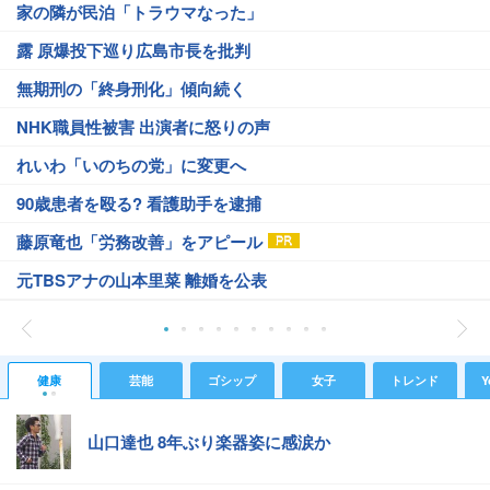
家の隣が民泊「トラウマなった」
露 原爆投下巡り広島市長を批判
無期刑の「終身刑化」傾向続く
NHK職員性被害 出演者に怒りの声
れいわ「いのちの党」に変更へ
90歳患者を殴る? 看護助手を逮捕
藤原竜也「労務改善」をアピール
元TBSアナの山本里菜 離婚を公表
健康
芸能
ゴシップ
女子
トレンド
Y
山口達也 8年ぶり楽器姿に感涙か