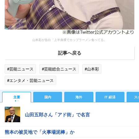
山本彩が告白「上半身裸でカップラーメン食べてる」
記事へ戻る
#芸能ニュース
#芸能総合ニュース
#山本彩
#エンタメ・芸能ニュース
主要
国内
海外
IT 経済
ス
山田五郎さん「アド街」で名言
熊本の被災地で「火事場泥棒」か