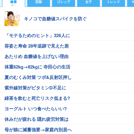
健康
芸能
ゴシップ
女子
トレンド
Y
キノコで血糖値スパイクを防ぐ
「モテるためのヒント」326人に
容姿と寿命 28年追跡で見えた差
あたりめ 血糖値を上げない理由
体重62kg→82kgに 寺田心の生活
夏のむくみ対策 ツボ&反射区押し
紫外線対策がビタミンD不足に
緑茶を飲むと死亡リスク低まる?
ヨーグルト いつ食べたらいい?
休みだが疲れる 隠れ疲労対策は
母が娘に減量強要→家庭内別居へ