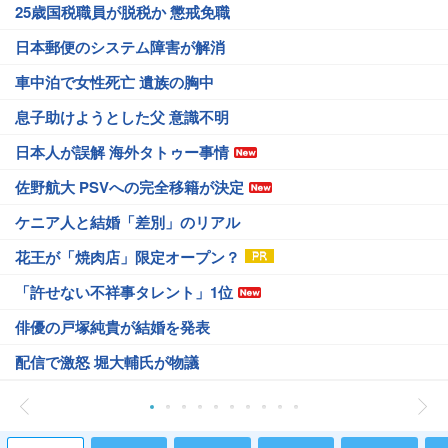
25歳国税職員が脱税か 懲戒免職
日本郵便のシステム障害が解消
車中泊で女性死亡 遺族の胸中
息子助けようとした父 意識不明
日本人が誤解 海外タトゥー事情
佐野航大 PSVへの完全移籍が決定
ケニア人と結婚「差別」のリアル
花王が「焼肉店」限定オープン？
「許せない不祥事タレント」1位
俳優の戸塚純貴が結婚を発表
配信で激怒 堀大輔氏が物議