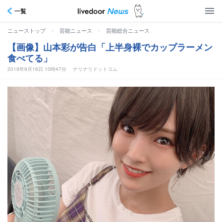
一覧
>
>
ニューストップ
芸能ニュース
芸能総合ニュース
【画像】山本彩が告白「上半身裸でカップラーメン
食べてる」
2019年9月16日 10時47分
ナリナリドットコム