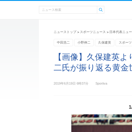
ニューストップ
スポーツニュース
日本代表ニュー
>
>
中田浩二
小野伸二
久保建英
スポーツ
【画像】久保建英よ
二氏が振り返る黄金世代
2019年6月19日 6時37分
Sportiva
1