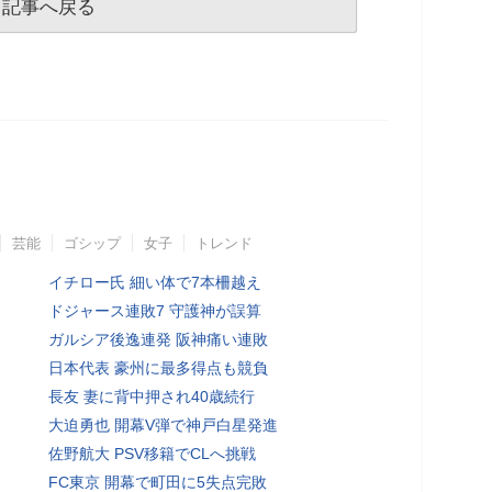
記事へ戻る
芸能
ゴシップ
女子
トレンド
イチロー氏 細い体で7本柵越え
ドジャース連敗7 守護神が誤算
ガルシア後逸連発 阪神痛い連敗
日本代表 豪州に最多得点も競負
長友 妻に背中押され40歳続行
大迫勇也 開幕V弾で神戸白星発進
佐野航大 PSV移籍でCLへ挑戦
FC東京 開幕で町田に5失点完敗