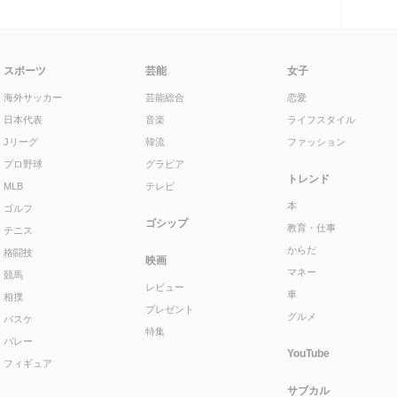
スポーツ
芸能
女子
海外サッカー
芸能総合
恋愛
日本代表
音楽
ライフスタイル
Jリーグ
韓流
ファッション
プロ野球
グラビア
トレンド
MLB
テレビ
本
ゴルフ
ゴシップ
教育・仕事
テニス
からだ
格闘技
映画
マネー
競馬
レビュー
車
相撲
プレゼント
グルメ
バスケ
特集
バレー
YouTube
フィギュア
サブカル