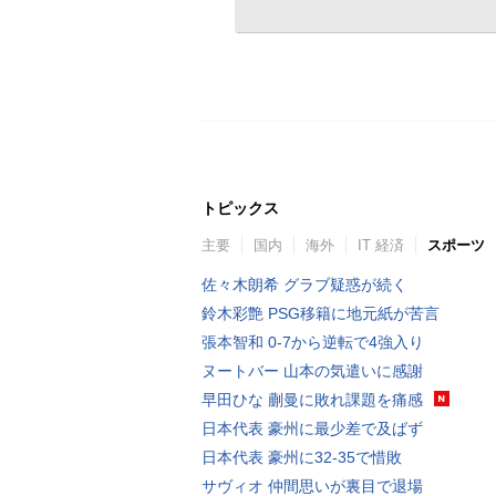
トピックス
主要
国内
海外
IT 経済
スポーツ
佐々木朗希 グラブ疑惑が続く
鈴木彩艶 PSG移籍に地元紙が苦言
張本智和 0-7から逆転で4強入り
ヌートバー 山本の気遣いに感謝
早田ひな 蒯曼に敗れ課題を痛感
日本代表 豪州に最少差で及ばず
日本代表 豪州に32-35で惜敗
サヴィオ 仲間思いが裏目で退場