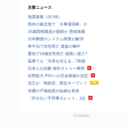
主要ニュース
地震速報（02:58）
熊本の被災地で「火事場泥棒」か
25歳国税職員が脱税か 懲戒免職
日本郵便のシステム障害が解消
車中泊で女性死亡 遺族の胸中
愛知で19歳女性死亡 線路に侵入?
猛暑でも「冷房を控える」7割超
日本人が誤解 海外タトゥー事情
佐野航大 PSVへの完全移籍が決定
花王が「焼肉店」限定オープン？
俳優の戸塚純貴が結婚を発表
「許せない不祥事タレント」1位
©
livedoor