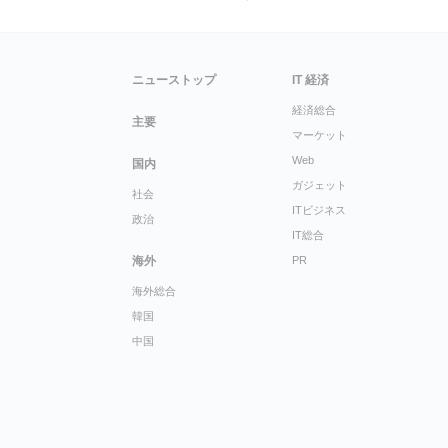
ニューストップ
IT 経済
経済総合
主要
マーケット
Web
国内
ガジェット
社会
ITビジネス
政治
IT総合
海外
PR
海外総合
韓国
中国