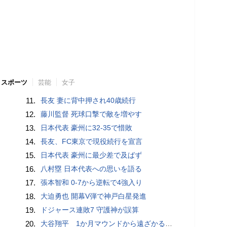
スポーツ
芸能
女子
11.
長友 妻に背中押され40歳続行
12.
藤川監督 死球口撃で敵を増やす
13.
日本代表 豪州に32-35で惜敗
14.
長友、FC東京で現役続行を宣言
15.
日本代表 豪州に最少差で及ばず
16.
八村塁 日本代表への思いを語る
17.
張本智和 0-7から逆転で4強入り
18.
大迫勇也 開幕V弾で神戸白星発進
19.
ドジャース連敗7 守護神が誤算
20.
大谷翔平 1か月マウンドから遠ざかる中で打撃好調「しっかり反応できている」 今季初“1試合2発”で25･26号 打率も3割目前