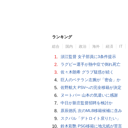
ランキング
総合
国内
政治
海外
経済
IT
1.
須江監督 女子部員に3条件提示
2.
ラグビー選手が熱中症で倒れ死亡
3.
佐々木朗希 グラブ疑惑が続く
4.
巨人のベテラン左腕が「密会」か
5.
佐野航大 PSVへの完全移籍が決定
6.
ヌートバー 山本の気遣いに感謝
7.
中日が新庄監督招聘を検討か
8.
原辰徳氏 次のMLB移籍候補に含み
9.
スクバル「デトロイト戻りたい」
10.
鈴木彩艶 PSG移籍に地元紙が苦言