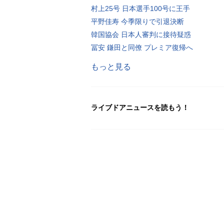
村上25号 日本選手100号に王手
平野佳寿 今季限りで引退決断
韓国協会 日本人審判に接待疑惑
冨安 鎌田と同僚 プレミア復帰へ
もっと見る
ライブドアニュースを読もう！