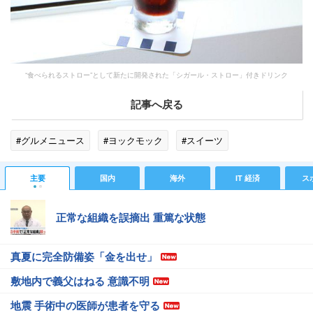
“食べられるストロー”として新たに開発された「シガール・ストロー」付きドリンク
記事へ戻る
#グルメニュース
#ヨックモック
#スイーツ
主要
国内
海外
IT 経済
ス
正常な組織を誤摘出 重篤な状態
真夏に完全防備姿「金を出せ」
敷地内で義父はねる 意識不明
地震 手術中の医師が患者を守る