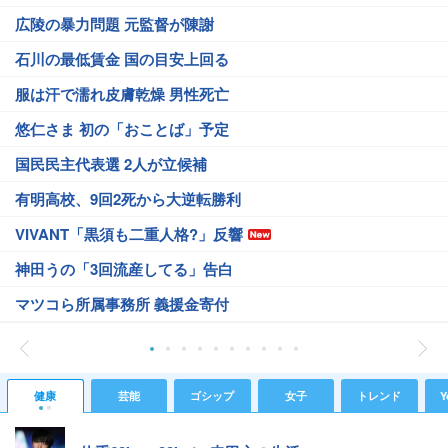
広陵の暴力問題 元監督が陳謝
石川の最低賃金 国の目安上回る
服は汗で濡れ皮膚乾燥 男性死亡
悠仁さま 初の「おことば」予定
国民民主代表選 2人が立候補
有明高校、9回2死から大逆転勝利
VIVANT「黒須も二重人格?」反響
神田うの「3回流産してる」告白
マツコら所属事務所 義援金寄付
健康
芸能
ゴシップ
女子
トレンド
Y