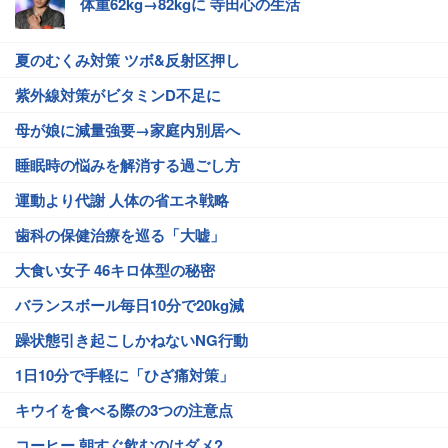
体重62kg→82kgに 寺田心の生活
夏のむくみ対策 ツボ&反射区押し
紫外線対策がビタミンD不足に
母が娘に減量強要→家庭内別居へ
睡眠時の悩みを解消する過ごし方
運動より代謝 人体の省エネ戦略
歯科の保健治療を巡る「大嘘」
大食い女子 46キロ体型の秘密
バランスボール毎日10分で20kg減
躁状態引き起こしかねないNG行動
1日10分で手軽に「ひざ痛対策」
キウイを食べる際の3つの注意点
コーヒー 朝すぐ飲むのはダメ?