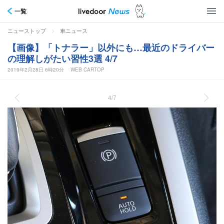
一覧
>
ニューストップ
車ニュース
【画像】「トナラー」以外にも…最近のドライバー
の理解しがたい習性3選 4/7
2019年2月28日 6時20分
WEB CARTOP
4/7