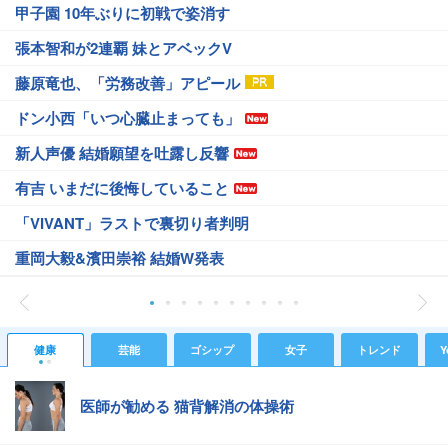
甲子園 10年ぶりに初戦で姿消す
張本智和が2連覇 妹とアベックV
藤原竜也、「労務改善」アピール
ドン小西「いつ心臓止まっても」
新人声優 結婚願望を吐露し反響
有吉 いまだに後悔していること
「VIVANT」ラストで裏切り者判明
重岡大毅&濱田崇裕 結婚W発表
健康
芸能
ゴシップ
女子
トレンド
Y
医師が勧める 猫背解消の体操術