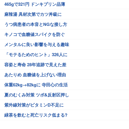
465gで321円 ドンキプリン品薄
麻辣湯 具材次第でカツ丼級に
うつ病患者の本音とNGな接し方
キノコで血糖値スパイクを防ぐ
メンタルに良い影響を与える趣味
「モテるためのヒント」326人に
容姿と寿命 28年追跡で見えた差
あたりめ 血糖値を上げない理由
体重62kg→82kgに 寺田心の生活
夏のむくみ対策 ツボ&反射区押し
紫外線対策がビタミンD不足に
緑茶を飲むと死亡リスク低まる?