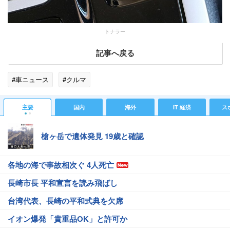
トナラー
記事へ戻る
#車ニュース
#クルマ
主要
国内
海外
IT 経済
ス
槍ヶ岳で遺体発見 19歳と確認
各地の海で事故相次ぐ 4人死亡
長崎市長 平和宣言を読み飛ばし
台湾代表、長崎の平和式典を欠席
イオン爆発「貴重品OK」と許可か