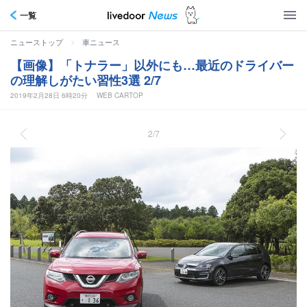
一覧
>
ニューストップ
車ニュース
【画像】「トナラー」以外にも…最近のドライバー
の理解しがたい習性3選 2/7
2019年2月28日 6時20分
WEB CARTOP
2/7