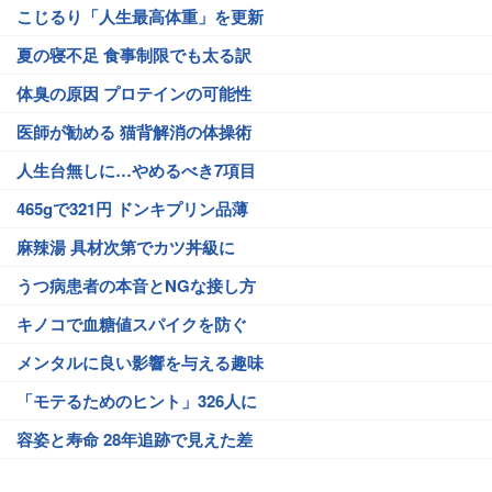
こじるり「人生最高体重」を更新
夏の寝不足 食事制限でも太る訳
体臭の原因 プロテインの可能性
医師が勧める 猫背解消の体操術
人生台無しに…やめるべき7項目
465gで321円 ドンキプリン品薄
麻辣湯 具材次第でカツ丼級に
うつ病患者の本音とNGな接し方
キノコで血糖値スパイクを防ぐ
メンタルに良い影響を与える趣味
「モテるためのヒント」326人に
容姿と寿命 28年追跡で見えた差