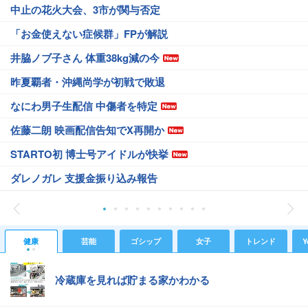
中止の花火大会、3市が関与否定
「お金使えない症候群」FPが解説
井脇ノブ子さん 体重38kg減の今
昨夏覇者・沖縄尚学が初戦で敗退
なにわ男子生配信 中傷者を特定
佐藤二朗 映画配信告知でX再開か
STARTO初 博士号アイドルが快挙
ダレノガレ 支援金振り込み報告
健康
芸能
ゴシップ
女子
トレンド
Y
冷蔵庫を見れば貯まる家かわかる