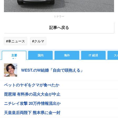
トナラー
記事へ戻る
#車ニュース
#クルマ
主要
国内
海外
IT 経済
ス
WEST.のW結婚「自由で頭抱える」
ペットのヤギをクマが食べたか
琵琶湖 有料券の花火大会が中止
ニチレイ攻撃 20万件情報流出か
天皇皇后両陛下 熊本県に金一封