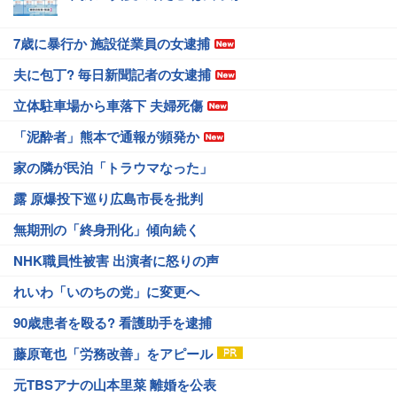
7歳に暴行か 施設従業員の女逮捕
夫に包丁? 毎日新聞記者の女逮捕
立体駐車場から車落下 夫婦死傷
「泥酔者」熊本で通報が頻発か
家の隣が民泊「トラウマなった」
露 原爆投下巡り広島市長を批判
無期刑の「終身刑化」傾向続く
NHK職員性被害 出演者に怒りの声
れいわ「いのちの党」に変更へ
90歳患者を殴る? 看護助手を逮捕
藤原竜也「労務改善」をアピール
元TBSアナの山本里菜 離婚を公表