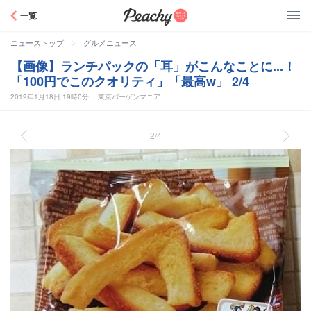
Peachy
一覧
>
ニューストップ
グルメニュース
【画像】ランチパックの「耳」がこんなことに...！
「100円でこのクオリティ」「最高w」 2/4
2019年1月18日 19時0分
東京バーゲンマニア
2/4