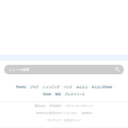
Peachy
ブログ
ショッピング
バンク
みんかぶ
みんかぶChoice
Kstyle
株探
プレスリリース
運営会社
利用規約
プライバシーポリシー
livedoorお客様サポートセンター
livedoor
コンテンツ・広告ポリシー