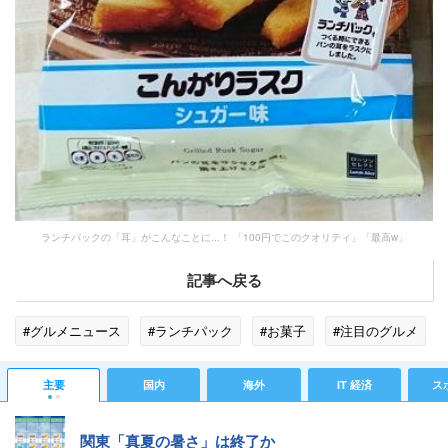
ランチパックの「耳」がこんなことに...！ 「100円でこのクオリティ」「最高w」
記事へ戻る
#グルメニュース
#ランチパック
#お菓子
#注目のグルメ
主要
国内
海外
IT 経済
ス
関東「真夏の暑さ」は終了か