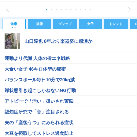
健康
芸能
ゴシップ
女子
トレンド
Y
山口達也 8年ぶり楽器姿に感涙か
運動より代謝 人体の省エネ戦略
大食い女子 46キロ体型の秘密
バランスボール毎日10分で20kg減
躁状態引き起こしかねないNG行動
アトピーで「汚い」扱いされ苦悩
認知症研究で「音」注目される
夫の「産後うつ」にみられる症状
大豆を摂取してストレス過食防止