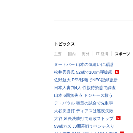
トピックス
主要
国内
海外
IT 経済
スポーツ
ヌートバー 山本の気遣いに感謝
松井秀喜氏 52歳で100m弾披露
佐野航大 PSV移籍でNEC記録更新
日本人審判4人 性接待疑惑で調査
山本 6回無失点 ドジャース救う
デ・パウル 喪章の試合で先制弾
大谷決勝打 ディアスは連夜失敗
大谷 延長決勝打で連敗ストップ
59歳カズ J3開幕戦でベンチ入り