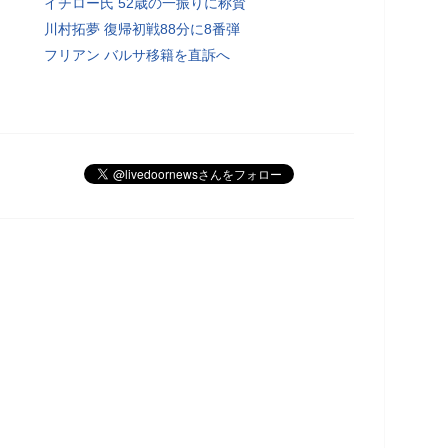
イチロー氏 52歳の一振りに称賛
川村拓夢 復帰初戦88分に8番弾
フリアン バルサ移籍を直訴へ