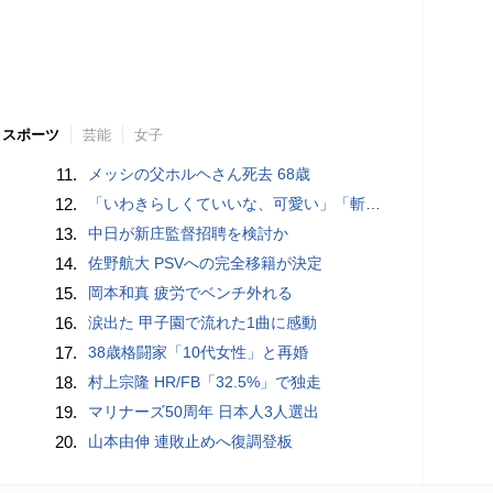
スポーツ
芸能
女子
11.
メッシの父ホルヘさん死去 68歳
12.
「いわきらしくていいな、可愛い」「斬新」初出場初勝利の東日本国際大昌平、アルプス彩ったフラダンス部の応援に反響 部員は感無量「夢を見ているよう」
13.
中日が新庄監督招聘を検討か
14.
佐野航大 PSVへの完全移籍が決定
15.
岡本和真 疲労でベンチ外れる
16.
涙出た 甲子園で流れた1曲に感動
17.
38歳格闘家「10代女性」と再婚
18.
村上宗隆 HR/FB「32.5%」で独走
19.
マリナーズ50周年 日本人3人選出
20.
山本由伸 連敗止めへ復調登板