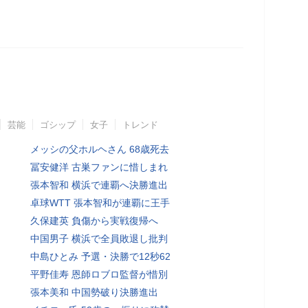
芸能
ゴシップ
女子
トレンド
メッシの父ホルヘさん 68歳死去
冨安健洋 古巣ファンに惜しまれ
張本智和 横浜で連覇へ決勝進出
卓球WTT 張本智和が連覇に王手
久保建英 負傷から実戦復帰へ
中国男子 横浜で全員敗退し批判
中島ひとみ 予選・決勝で12秒62
平野佳寿 恩師ロブロ監督が惜別
張本美和 中国勢破り決勝進出