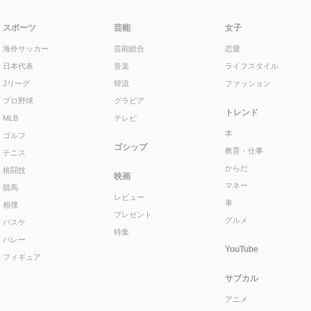
スポーツ
芸能
女子
海外サッカー
芸能総合
恋愛
日本代表
音楽
ライフスタイル
Jリーグ
韓流
ファッション
プロ野球
グラビア
トレンド
MLB
テレビ
本
ゴルフ
ゴシップ
教育・仕事
テニス
からだ
格闘技
映画
マネー
競馬
レビュー
車
相撲
プレゼント
グルメ
バスケ
特集
バレー
YouTube
フィギュア
サブカル
アニメ