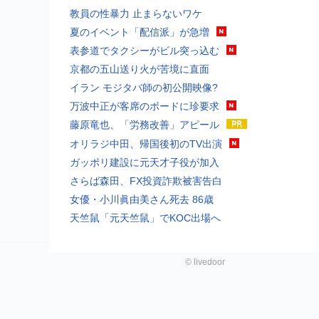
教員の性暴力 止まらないワケ
夏のイベント「配信派」が急増
表参道でタクシーがビル突っ込む
京都の五山送り火が苦境に直面
イラン モジタバ師の初公開映像?
万波中正が客席のボードに珍要求
藤原竜也、「労務改善」アピール
オリラジ中田、帰国後初のTV出演
ガッポリ建設に元天才子役が加入
さらば森田、FX投資詐欺被害告白
女優・小川眞由美さん死去 86歳
天竺鼠「元天竺鼠」でKOC出場へ
©
livedoor