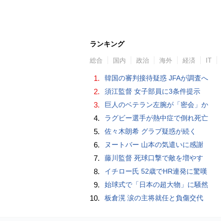
ランキング
総合
国内
政治
海外
経済
IT
1.
韓国の審判接待疑惑 JFAが調査へ
2.
須江監督 女子部員に3条件提示
3.
巨人のベテラン左腕が「密会」か
4.
ラグビー選手が熱中症で倒れ死亡
5.
佐々木朗希 グラブ疑惑が続く
6.
ヌートバー 山本の気遣いに感謝
7.
藤川監督 死球口撃で敵を増やす
8.
イチロー氏 52歳でHR連発に驚嘆
9.
始球式で「日本の超大物」に騒然
10.
板倉滉 涙の主将就任と負傷交代