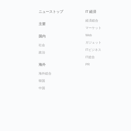
ニューストップ
IT 経済
経済総合
主要
マーケット
Web
国内
ガジェット
社会
ITビジネス
政治
IT総合
海外
PR
海外総合
韓国
中国