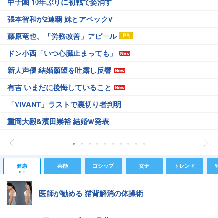
甲子園 10年ぶりに初戦で姿消す
張本智和が2連覇 妹とアベックV
藤原竜也、「労務改善」アピール
ドン小西「いつ心臓止まっても」
新人声優 結婚願望を吐露し反響
有吉 いまだに後悔していること
「VIVANT」ラストで裏切り者判明
重岡大毅&濱田崇裕 結婚W発表
健康
芸能
ゴシップ
女子
トレンド
Y
医師が勧める 猫背解消の体操術