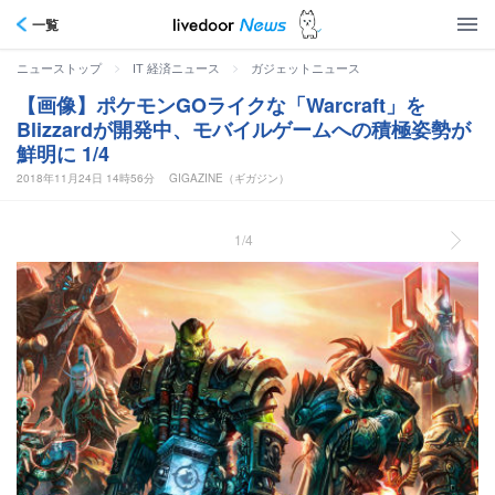
一覧
>
>
ニューストップ
IT 経済ニュース
ガジェットニュース
【画像】ポケモンGOライクな「Warcraft」を
Blizzardが開発中、モバイルゲームへの積極姿勢が
鮮明に 1/4
2018年11月24日 14時56分
GIGAZINE（ギガジン）
1/4