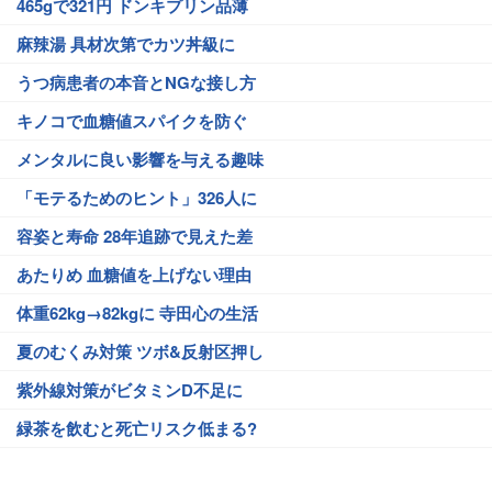
465gで321円 ドンキプリン品薄
麻辣湯 具材次第でカツ丼級に
うつ病患者の本音とNGな接し方
キノコで血糖値スパイクを防ぐ
メンタルに良い影響を与える趣味
「モテるためのヒント」326人に
容姿と寿命 28年追跡で見えた差
あたりめ 血糖値を上げない理由
体重62kg→82kgに 寺田心の生活
夏のむくみ対策 ツボ&反射区押し
紫外線対策がビタミンD不足に
緑茶を飲むと死亡リスク低まる?