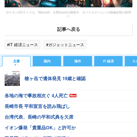
ポケモンGOライクな「Warcraft」をBlizzardが開発中、モバイルゲームへの積極姿勢が鮮明
に
記事へ戻る
#IT 経済ニュース
#ガジェットニュース
主要
国内
海外
IT 経済
ス
槍ヶ岳で遺体発見 19歳と確認
各地の海で事故相次ぐ 4人死亡
長崎市長 平和宣言を読み飛ばし
台湾代表、長崎の平和式典を欠席
イオン爆発「貴重品OK」と許可か