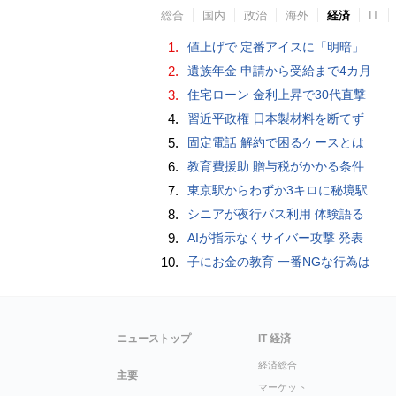
総合
国内
政治
海外
経済
IT
1.
値上げで 定番アイスに「明暗」
2.
遺族年金 申請から受給まで4カ月
3.
住宅ローン 金利上昇で30代直撃
4.
習近平政権 日本製材料を断てず
5.
固定電話 解約で困るケースとは
6.
教育費援助 贈与税がかかる条件
7.
東京駅からわずか3キロに秘境駅
8.
シニアが夜行バス利用 体験語る
9.
AIが指示なくサイバー攻撃 発表
10.
子にお金の教育 一番NGな行為は
ニューストップ
IT 経済
経済総合
主要
マーケット