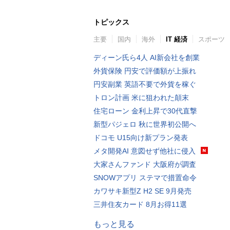
トピックス
主要
国内
海外
IT 経済
スポーツ
ディーン氏ら4人 AI新会社を創業
外貨保険 円安で評価額が上振れ
円安副業 英語不要で外貨を稼ぐ
トロン計画 米に狙われた顛末
住宅ローン 金利上昇で30代直撃
新型パジェロ 秋に世界初公開へ
ドコモ U15向け新プラン発表
メタ開発AI 意図せず他社に侵入
大家さんファンド 大阪府が調査
SNOWアプリ ステマで措置命令
カワサキ新型Z H2 SE 9月発売
三井住友カード 8月お得11選
もっと見る