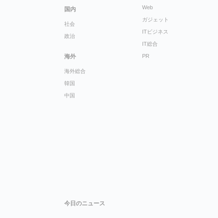
Web
国内
ガジェット
社会
ITビジネス
政治
IT総合
海外
PR
海外総合
韓国
中国
今日のニュース