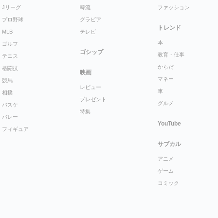
Jリーグ
韓流
ファッション
プロ野球
グラビア
トレンド
MLB
テレビ
本
ゴルフ
ゴシップ
教育・仕事
テニス
からだ
格闘技
映画
マネー
競馬
レビュー
車
相撲
プレゼント
グルメ
バスケ
特集
バレー
YouTube
フィギュア
サブカル
アニメ
ゲーム
コミック