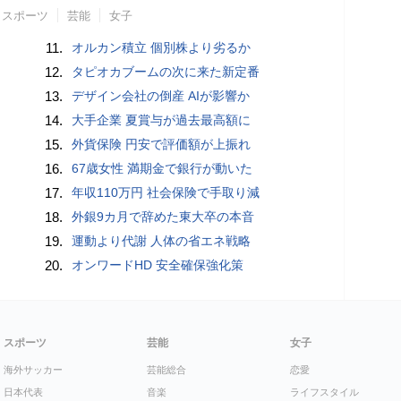
スポーツ
芸能
女子
11.
オルカン積立 個別株より劣るか
12.
タピオカブームの次に来た新定番
13.
デザイン会社の倒産 AIが影響か
14.
大手企業 夏賞与が過去最高額に
15.
外貨保険 円安で評価額が上振れ
16.
67歳女性 満期金で銀行が動いた
17.
年収110万円 社会保険で手取り減
18.
外銀9カ月で辞めた東大卒の本音
19.
運動より代謝 人体の省エネ戦略
20.
オンワードHD 安全確保強化策
スポーツ
芸能
女子
海外サッカー
芸能総合
恋愛
日本代表
音楽
ライフスタイル