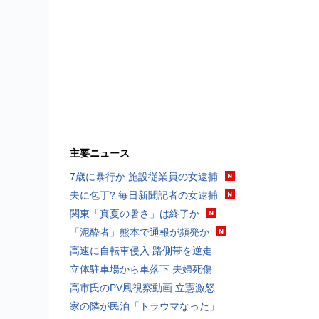
主要ニュース
7歳に暴行か 施設従業員の女逮捕
夫に包丁? 毎日新聞記者の女逮捕
関東「真夏の暑さ」は終了か
「泥酔者」熊本で通報が頻発か
高速に自転車侵入 路側帯を逆走
立体駐車場から車落下 夫婦死傷
高市氏のPV風視察動画 立憲激怒
家の隣が民泊「トラウマなった」