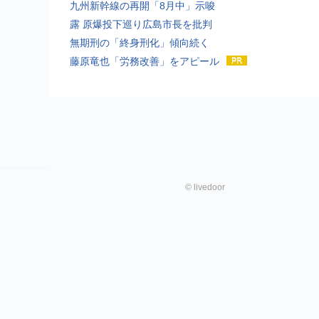
九州新幹線の再開「8月中」示唆
露 原爆投下巡り広島市長を批判
無期刑の「終身刑化」傾向続く
藤原竜也「労務改善」をアピール
©
livedoor