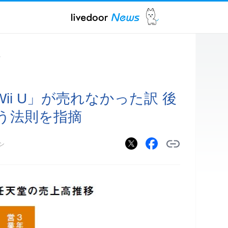
ス
ii U」が売れなかった訳 後
う法則を指摘
ン