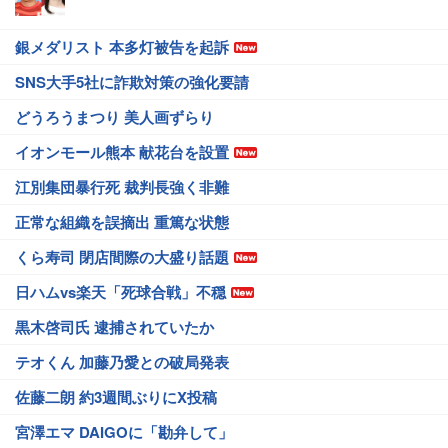
銀メダリスト 本多灯被告を起訴
SNS大手5社に詐欺対策の強化要請
どうろうまつり 美人画ずらり
イオンモール熊本 献花台を設置
江別集団暴行死 裁判長強く非難
正常な組織を誤摘出 重篤な状態
くら寿司 閉店間際の大盛り話題
日ハムvs楽天「死球合戦」不穏
黒木啓司氏 逮捕されていたか
テオくん 加藤乃愛との破局発表
佐藤二朗 約3週間ぶりにX投稿
宮澤エマ DAIGOに「勘弁して」