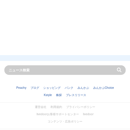
Peachy
ブログ
ショッピング
バンク
みんかぶ
みんかぶChoice
Kstyle
株探
プレスリリース
運営会社
利用規約
プライバシーポリシー
livedoorお客様サポートセンター
livedoor
コンテンツ・広告ポリシー