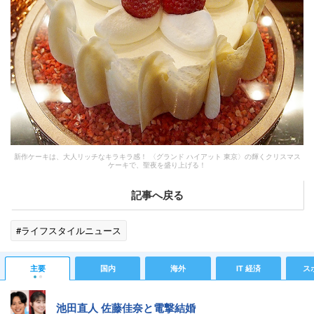
新作ケーキは、大人リッチなキラキラ感！ 〈グランド ハイアット 東京〉の輝くクリスマス
ケーキで、聖夜を盛り上げる！
記事へ戻る
#ライフスタイルニュース
主要
国内
海外
IT 経済
ス
池田直人 佐藤佳奈と電撃結婚