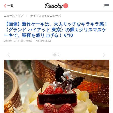
Peachy
一覧
>
ニューストップ
ライフスタイルニュース
【画像】新作ケーキは、大人リッチなキラキラ感！
〈グランド ハイアット 東京〉の輝くクリスマスケ
ーキで、聖夜を盛り上げる！ 6/10
2018年10月11日 7時0分
Hanako.tokyo
6/10