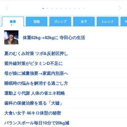
健康
芸能
ゴシップ
女子
トレンド
Y
体重62kg→82kgに 寺田心の生活
夏のむくみ対策 ツボ&反射区押し
紫外線対策がビタミンD不足に
母が娘に減量強要→家庭内別居へ
睡眠時の悩みを解消する過ごし方
運動より代謝 人体の省エネ戦略
歯科の保健治療を巡る「大嘘」
大食い女子 46キロ体型の秘密
バランスボール毎日10分で20kg減