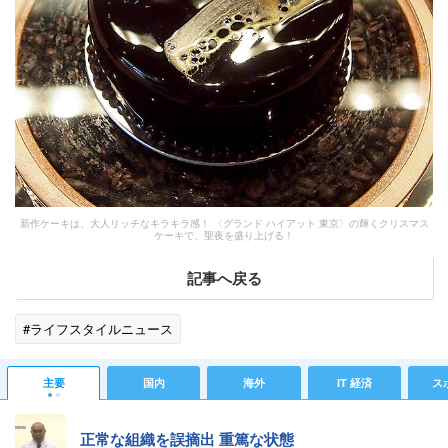
新作ケーキは、大人リッチなキラキラ感！ 〈グランド ハイアット 東京〉の輝くクリスマス
ケーキで、聖夜を盛り上げる！
記事へ戻る
#ライフスタイルニュース
主要
国内
海外
IT 経済
ス
正常な組織を誤摘出 重篤な状態