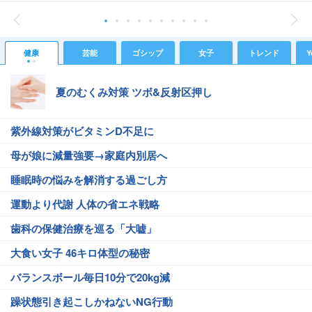
健康
芸能
ゴシップ
女子
トレンド
Y
夏のむくみ対策 ツボ&反射区押し
紫外線対策がビタミンD不足に
母が娘に減量強要→家庭内別居へ
睡眠時の悩みを解消する過ごし方
運動より代謝 人体の省エネ戦略
歯科の保健治療を巡る「大嘘」
大食い女子 46キロ体型の秘密
バランスボール毎日10分で20kg減
躁状態引き起こしかねないNG行動