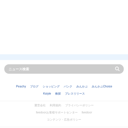
Peachy
ブログ
ショッピング
バンク
みんかぶ
みんかぶChoice
Kstyle
株探
プレスリリース
運営会社
利用規約
プライバシーポリシー
livedoorお客様サポートセンター
livedoor
コンテンツ・広告ポリシー