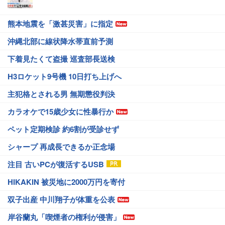
熊本地震を「激甚災害」に指定
沖縄北部に線状降水帯直前予測
下着見たくて盗撮 巡査部長送検
H3ロケット9号機 10日打ち上げへ
主犯格とされる男 無期懲役判決
カラオケで15歳少女に性暴行か
ペット定期検診 約6割が受診せず
シャープ 再成長できるか正念場
注目 古いPCが復活するUSB
HIKAKIN 被災地に2000万円を寄付
双子出産 中川翔子が体重を公表
岸谷蘭丸「喫煙者の権利が侵害」