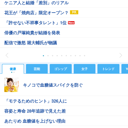
ケニア人と結婚「差別」のリアル
花王が「焼肉店」限定オープン？
「許せない不祥事タレント」1位
俳優の戸塚純貴が結婚を発表
配信で激怒 堀大輔氏が物議
健康
芸能
ゴシップ
女子
トレンド
Y
キノコで血糖値スパイクを防ぐ
「モテるためのヒント」326人に
容姿と寿命 28年追跡で見えた差
あたりめ 血糖値を上げない理由