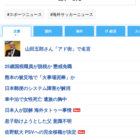
#スポーツニュース
#海外サッカーニュース
主要
国内
海外
IT 経済
ス
山田五郎さん「アド街」で名言
25歳国税職員が脱税か 懲戒免職
熊本の被災地で「火事場泥棒」か
日本郵便のシステム障害が解消
車中泊で女性死亡 遺族の胸中
日本人が誤解 海外タトゥー事情
息子助けようとした父 意識不明
佐野航大 PSVへの完全移籍が決定