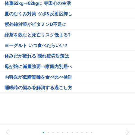
体重62kg→82kgに 寺田心の生活
夏のむくみ対策 ツボ&反射区押し
紫外線対策がビタミンD不足に
緑茶を飲むと死亡リスク低まる?
ヨーグルト いつ食べたらいい?
休みだが疲れる 隠れ疲労対策は
母が娘に減量強要→家庭内別居へ
内科医が低糖質麺を食べ比べ検証
睡眠時の悩みを解消する過ごし方