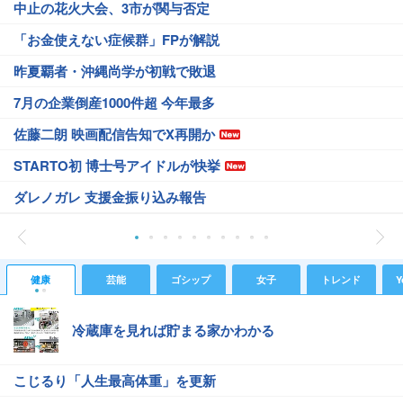
中止の花火大会、3市が関与否定
「お金使えない症候群」FPが解説
昨夏覇者・沖縄尚学が初戦で敗退
7月の企業倒産1000件超 今年最多
佐藤二朗 映画配信告知でX再開か
STARTO初 博士号アイドルが快挙
ダレノガレ 支援金振り込み報告
健康
芸能
ゴシップ
女子
トレンド
Y
冷蔵庫を見れば貯まる家かわかる
こじるり「人生最高体重」を更新