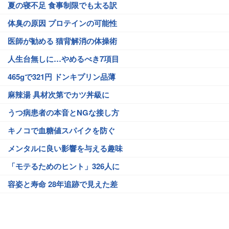
夏の寝不足 食事制限でも太る訳
体臭の原因 プロテインの可能性
医師が勧める 猫背解消の体操術
人生台無しに…やめるべき7項目
465gで321円 ドンキプリン品薄
麻辣湯 具材次第でカツ丼級に
うつ病患者の本音とNGな接し方
キノコで血糖値スパイクを防ぐ
メンタルに良い影響を与える趣味
「モテるためのヒント」326人に
容姿と寿命 28年追跡で見えた差