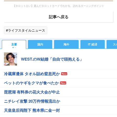
【タロット占い】選んだタロットカードでわかる、訪れるターニングポイント
記事へ戻る
#ライフスタイルニュース
主要
国内
海外
IT 経済
ス
WEST.のW結婚「自由で頭抱える」
冷蔵庫遺体 タオル詰め窒息死か
ペットのヤギをクマが食べたか
琵琶湖 有料券の花火大会が中止
ニチレイ攻撃 20万件情報流出か
天皇皇后両陛下 熊本県に金一封