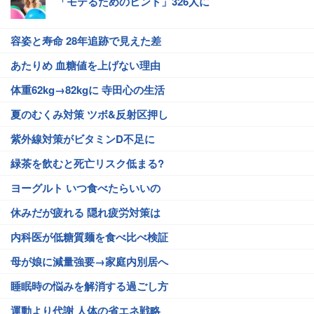
「モテるためのヒント」326人に
容姿と寿命 28年追跡で見えた差
あたりめ 血糖値を上げない理由
体重62kg→82kgに 寺田心の生活
夏のむくみ対策 ツボ&反射区押し
紫外線対策がビタミンD不足に
緑茶を飲むと死亡リスク低まる?
ヨーグルト いつ食べたらいいの
休みだが疲れる 隠れ疲労対策は
内科医が低糖質麺を食べ比べ検証
母が娘に減量強要→家庭内別居へ
睡眠時の悩みを解消する過ごし方
運動より代謝 人体の省エネ戦略