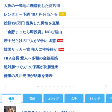
大阪の一等地に廃墟化した商店街
レンタカー予約 10万円分当たる
総額120万円 豊胸した男性を直撃
「金貯まったら即投資」NGな理由
若手だらけの巨人がV争い 困惑
韓国サッカー協 邦人に性接待か
FIFA会長 愛人へ多額の金銭疑惑
絶対勝つでぇ! 久保凛が決勝進出
俳優の及川光博が結婚を発表
健康
芸能
ゴシップ
女子
トレンド
Y