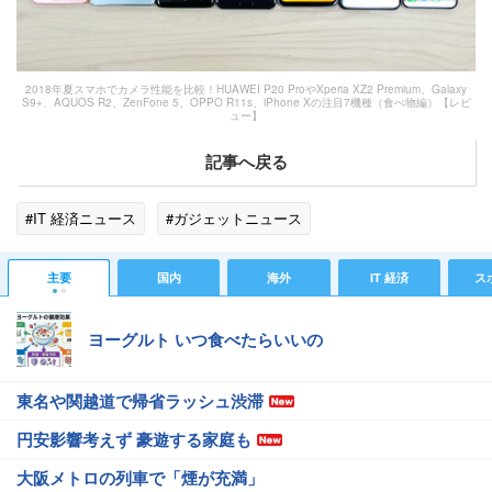
2018年夏スマホでカメラ性能を比較！HUAWEI P20 ProやXperia XZ2 Premium、Galaxy
S9+、AQUOS R2、ZenFone 5、OPPO R11s、iPhone Xの注目7機種（食べ物編）【レビ
ュー】
記事へ戻る
#IT 経済ニュース
#ガジェットニュース
主要
国内
海外
IT 経済
ス
ヨーグルト いつ食べたらいいの
東名や関越道で帰省ラッシュ渋滞
円安影響考えず 豪遊する家庭も
大阪メトロの列車で「煙が充満」