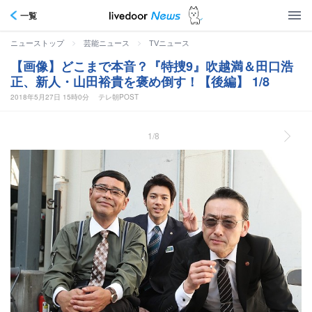
一覧
>
>
ニューストップ
芸能ニュース
TVニュース
【画像】どこまで本音？『特捜9』吹越満＆田口浩
正、新人・山田裕貴を褒め倒す！【後編】 1/8
2018年5月27日 15時0分
テレ朝POST
1/8