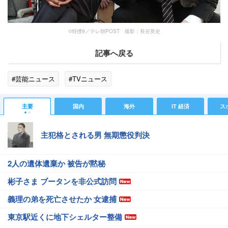
©特捜9／テレ朝POST 撮影：長谷英史
記事へ戻る
#芸能ニュース
#TVニュース
主要
国内
海外
IT 経済
ス
主犯格とされる男 無期懲役判決
2人の遺体遺棄か 被告が黙秘
彬子さま ブータンを非公式訪問
義理の弟を死亡させたか 女逮捕
東京駅近くに地下シェルター整備