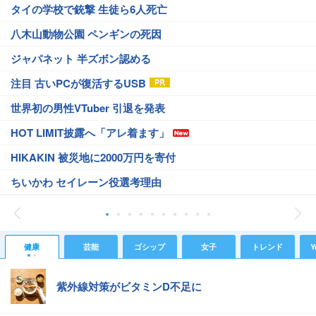
タイの学校で銃撃 生徒ら6人死亡
八木山動物公園 ペンギンの死因
ジャパネット 半ズボン認める
注目 古いPCが復活するUSB
世界初の男性VTuber 引退を発表
HOT LIMIT披露へ「アレ着ます」
HIKAKIN 被災地に2000万円を寄付
ちいかわ セイレーン役選考理由
健康
芸能
ゴシップ
女子
トレンド
Y
紫外線対策がビタミンD不足に