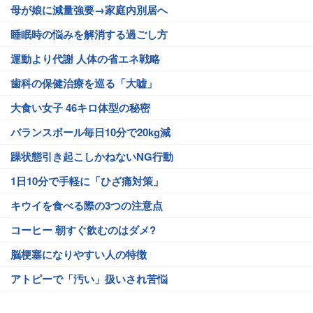
母が娘に減量強要→家庭内別居へ
睡眠時の悩みを解消する過ごし方
運動より代謝 人体の省エネ戦略
歯科の保健治療を巡る「大嘘」
大食い女子 46キロ体型の秘密
バランスボール毎日10分で20kg減
躁状態引き起こしかねないNG行動
1日10分で手軽に「ひざ痛対策」
キウイを食べる際の3つの注意点
コーヒー 朝すぐ飲むのはダメ?
脳梗塞になりやすい人の特徴
アトピーで「汚い」扱いされ苦悩