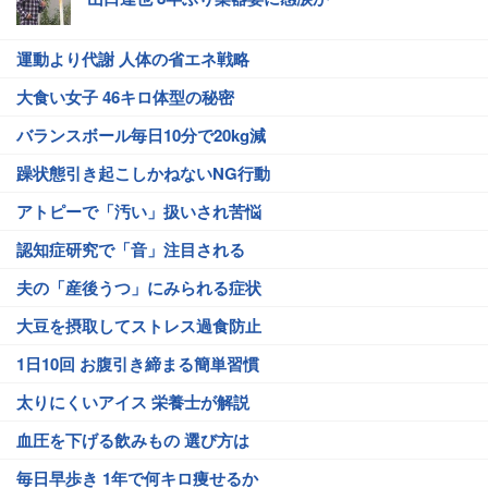
運動より代謝 人体の省エネ戦略
大食い女子 46キロ体型の秘密
バランスボール毎日10分で20kg減
躁状態引き起こしかねないNG行動
アトピーで「汚い」扱いされ苦悩
認知症研究で「音」注目される
夫の「産後うつ」にみられる症状
大豆を摂取してストレス過食防止
1日10回 お腹引き締まる簡単習慣
太りにくいアイス 栄養士が解説
血圧を下げる飲みもの 選び方は
毎日早歩き 1年で何キロ痩せるか