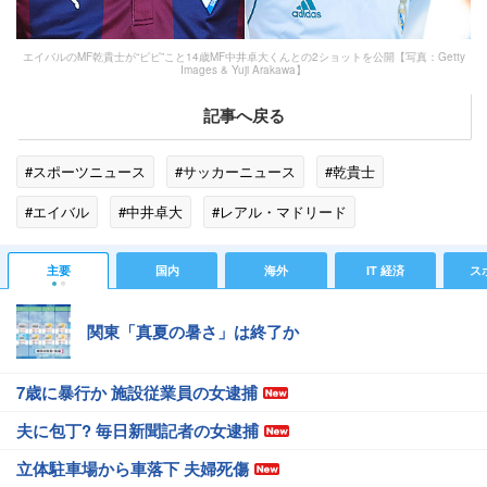
エイバルのMF乾貴士が“ピピ”こと14歳MF中井卓大くんとの2ショットを公開【写真：Getty
Images & Yuji Arakawa】
記事へ戻る
#スポーツニュース
#サッカーニュース
#乾貴士
#エイバル
#中井卓大
#レアル・マドリード
#海外サッカー日本人選手
#スポーツニュース・トピックス
主要
国内
海外
IT 経済
ス
関東「真夏の暑さ」は終了か
7歳に暴行か 施設従業員の女逮捕
夫に包丁? 毎日新聞記者の女逮捕
立体駐車場から車落下 夫婦死傷