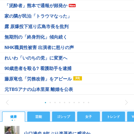
「泥酔者」熊本で通報が頻発か
家の隣が民泊「トラウマなった」
露 原爆投下巡り広島市長を批判
無期刑の「終身刑化」傾向続く
NHK職員性被害 出演者に怒りの声
れいわ「いのちの党」に変更へ
90歳患者を殴る? 看護助手を逮捕
藤原竜也「労務改善」をアピール
元TBSアナの山本里菜 離婚を公表
健康
芸能
ゴシップ
女子
トレンド
Y
山口達也 8年ぶり楽器姿に感涙か