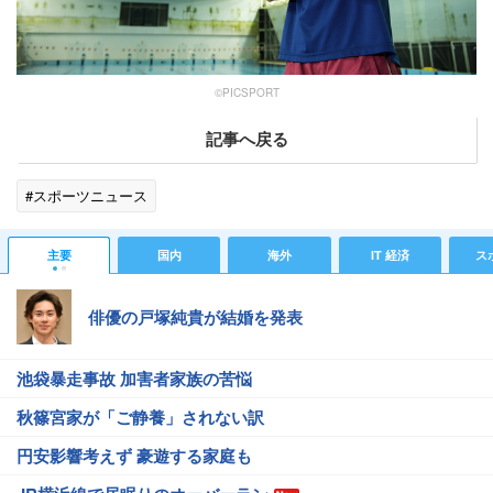
©️PICSPORT
記事へ戻る
#スポーツニュース
主要
国内
海外
IT 経済
ス
俳優の戸塚純貴が結婚を発表
池袋暴走事故 加害者家族の苦悩
秋篠宮家が「ご静養」されない訳
円安影響考えず 豪遊する家庭も