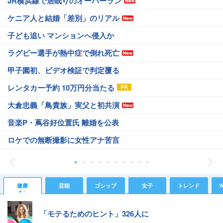
JR横浜線で居眠りのオーバーラン
ケニア人と結婚「差別」のリアル
子ども追い マンションへ侵入か
ラグビー選手が熱中症で倒れ死亡
甲子園初、ビデオ検証で判定覆る
レンタカー予約 10万円分当たる
大倉忠義「鳥貴族」実父と初共演
音楽P・蔦谷好位置氏 離婚を公表
ロケでの無断撮影に女性アナ苦言
健康
芸能
ゴシップ
女子
トレンド
Y
「モテるためのヒント」326人に