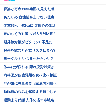
容姿と寿命 28年追跡で見えた差
あたりめ 血糖値を上げない理由
体重62kg→82kgに 寺田心の生活
夏のむくみ対策 ツボ&反射区押し
紫外線対策がビタミンD不足に
緑茶を飲むと死亡リスク低まる?
ヨーグルト いつ食べたらいい?
休みだが疲れる 隠れ疲労対策は
内科医が低糖質麺を食べ比べ検証
母が娘に減量強要→家庭内別居へ
睡眠時の悩みを解消する過ごし方
運動より代謝 人体の省エネ戦略