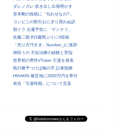
ダレノガレ 炊き出し出発明かす
堂本剛の投稿に「匂わせなの?」
コンビニの割引おにぎり買わぬ訳
朝ドラ 次週予告に「ゲンナリ」
佐藤二朗 約3週間ぶりにX投稿
「売り方汚すぎ」Number_iに落胆
神田うの 不妊治療の経験と苦悩
世界初の男性VTuber 引退を発表
執行猶予つけば御の字 記者指摘
HIKAKIN 被災地に2000万円を寄付
有吉「引退時期」について言及