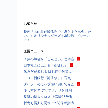
お知らせ
映画『あの星が降る丘で、君とまた出会いた
い。』オリジナルグッズを3名様にプレゼン
ト！
主要ニュース
子孫の帰省が「しんどい」と本音
日本社会に広がる「孫疲れ」
休みだが疲れる 隠れ疲労対策は
ドコモ新銀行「誕生祭」に盲点
ダイソーのモバブ使い倒してみた
少し本音で アリアナが活休説明
反撃の特大ソロ 村上宗隆25号弾
板倉も冨安ら同僚に? 関係者指摘