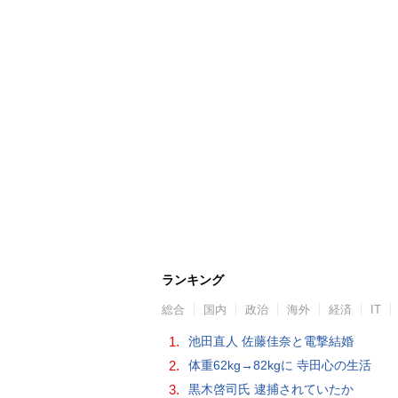
ランキング
総合
国内
政治
海外
経済
IT
1.
池田直人 佐藤佳奈と電撃結婚
2.
体重62kg→82kgに 寺田心の生活
3.
黒木啓司氏 逮捕されていたか