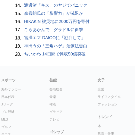
14.
渡邊渚「キス」のヤジでパニック
15.
森喜朗氏の「影響力」が減退か
16.
HIKAKIN 被災地に2000万円を寄付
17.
こらあかんで…グラドルに衝撃
18.
宮澤エマ DAIGOに「勘弁して」
19.
神田うの「三角ハゲ」治療法告白
20.
ちいかわ 14日間で興収50億突破
スポーツ
芸能
女子
海外サッカー
芸能総合
恋愛
日本代表
音楽
ライフスタイル
Jリーグ
韓流
ファッション
プロ野球
グラビア
トレンド
MLB
テレビ
本
ゴルフ
ゴシップ
教育・仕事
テニス