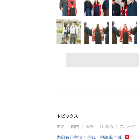
トピックス
主要
国内
海外
IT 経済
スポーツ
内田有紀主演も苦戦…視聴率半減