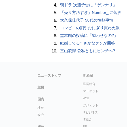
4.
朝ドラ 次週予告に「ゲンナリ」
5.
「売り方汚すぎ」Number_iに落胆
6.
大久保佳代子 50代の性欲事情
7.
コンビニの割引おにぎり買わぬ訳
8.
堂本剛の投稿に「匂わせなの?」
9.
結婚してる? さかなクンが回答
10.
三山凌輝 公私ともにピンチへ?
ニューストップ
IT 経済
経済総合
主要
マーケット
Web
国内
ガジェット
社会
ITビジネス
政治
IT総合
海外
PR