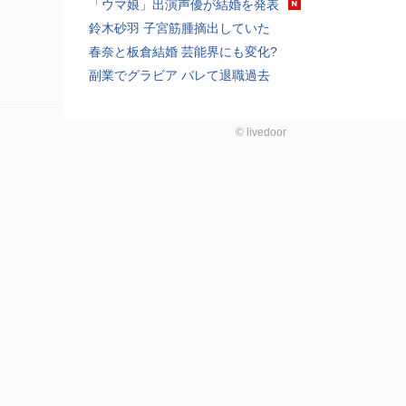
「ウマ娘」出演声優が結婚を発表
鈴木砂羽 子宮筋腫摘出していた
春奈と板倉結婚 芸能界にも変化?
副業でグラビア バレて退職過去
©
livedoor