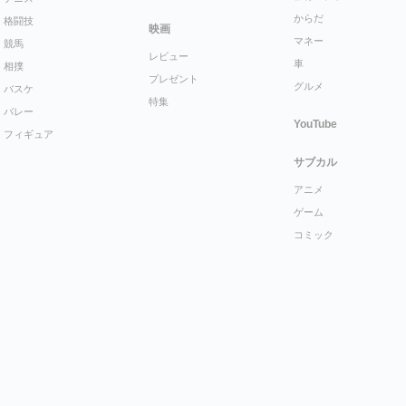
からだ
格闘技
映画
マネー
競馬
レビュー
車
相撲
プレゼント
グルメ
バスケ
特集
バレー
YouTube
フィギュア
サブカル
アニメ
ゲーム
コミック