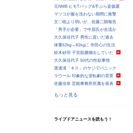
元NMB ヒモTバッグ&手ぶら姿披露
マツコが服を洗わない期間に衝撃
文〇砲より弱いが…佐藤二朗報告
「男手が必要」で中居氏が合流か
大久保佳代子 男性に貢いだ過去
体重62kg→82kgに 寺田心の生活
鈴木砂羽 子宮筋腫摘出していた
大久保佳代子 50代の性欲事情
渡邊渚「キス」のヤジでパニック
ラウール 印象的な逆転劇の背景
佐藤佳奈 芸能事務所所属を発表
もっと見る
ライブドアニュースを読もう！