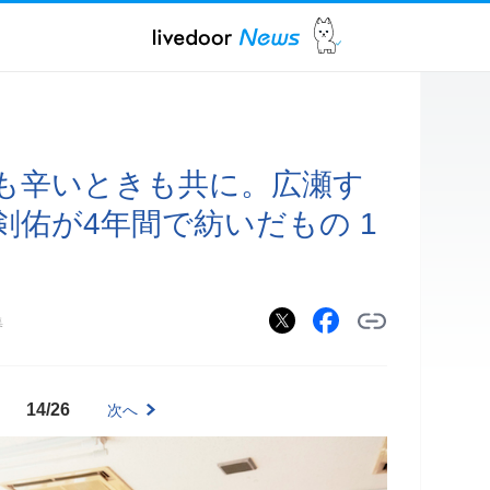
も辛いときも共に。広瀬す
剣佑が4年間で紡いだもの 1
集
14/26
次へ