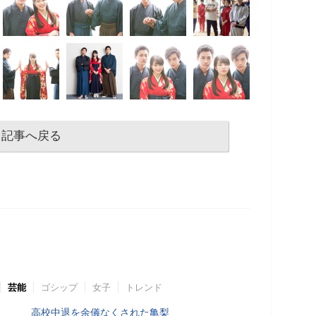
記事へ戻る
芸能
ゴシップ
女子
トレンド
高校中退を余儀なくされた亀梨