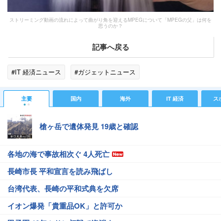
ストリーミング動画の流れによって曲がり角を迎えるMPEGについて「MPEGの父」は何を
思うのか？
記事へ戻る
#IT 経済ニュース
#ガジェットニュース
主要
国内
海外
IT 経済
ス
槍ヶ岳で遺体発見 19歳と確認
各地の海で事故相次ぐ 4人死亡
長崎市長 平和宣言を読み飛ばし
台湾代表、長崎の平和式典を欠席
イオン爆発「貴重品OK」と許可か