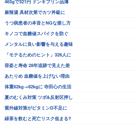
465gで321円 ドンキプリン品薄
麻辣湯 具材次第でカツ丼級に
うつ病患者の本音とNGな接し方
キノコで血糖値スパイクを防ぐ
メンタルに良い影響を与える趣味
「モテるためのヒント」326人に
容姿と寿命 28年追跡で見えた差
あたりめ 血糖値を上げない理由
体重62kg→82kgに 寺田心の生活
夏のむくみ対策 ツボ&反射区押し
紫外線対策がビタミンD不足に
緑茶を飲むと死亡リスク低まる?